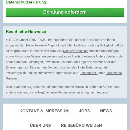
Datenschutzerklärung
.
Beratung anfordern
Rechtliche Hinweise
© GIATA GmbH 1996 - 2026 | Bitte beachten Sie, dass nur die beim von Ihnen
ausgewählten
Pauschalreise-Angebot
verlinkte Hotelbeschreibung Gültigkeit hat! Es
ist möglich, dass in Einzelfällen nicht alle
Reiseveranstalter
Hotelbeschreibungen
sowie Fotos oder Videos ausweisen und es evtl. entscheidende Unterschiede in den
beschriebenen Leistungen, etwa beim Transfer, der Lage der Zimmer oder des
Zimmertyps gibt. Bitte achten Sie beim Buchen des Hotel Delamar auf den
Preisvergleich und die Hotelbewertungen sowie evtl.
Frühbucher-
oder
Last Minute
-
Rabatte.
Bitte beachten Sie, dass sich die obenstehenden Preise im nächsten Schritt noch
ändern können, dort erfolgt die finale Verfügbarkeitsprüfung beim Anbieter.
KONTAKT & IMPRESSUM
JOBS
NEWS
ÜBER UNS
REISEBÜRO WEIDEN