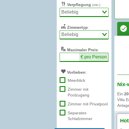
Verpflegung
:
(min.)
Zimmertyp
:
Max
imaler
Preis
:
€ pro Person
Vorlieben
:
Meerblick
Nix-
Zimmer mit
Ein
20
Poolzugang
Villa 
Zimmer mit Privatpool
Anlage
Separates
Schlafzimmer
Hot