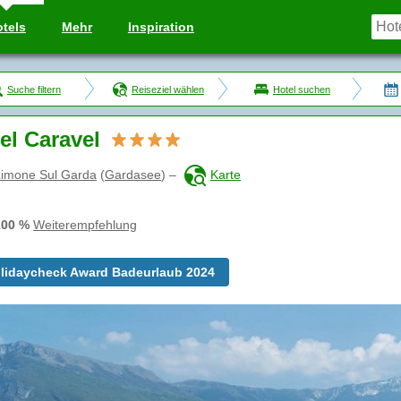
tels
Mehr
Inspiration
Suche filtern
Reiseziel wählen
Hotel suchen
el Caravel
Limone Sul Garda
(
Gardasee
)
–
Karte
100 %
Weiterempfehlung
lidaycheck Award Badeurlaub 2024