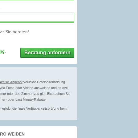
r Sie beraten!
ung
.
Beratung anfordern
lreise-Angebot
verlinkte Hotelbeschreibung
ie Fotos oder Videos ausweisen und es evtl.
mer oder des Zimmertyps gibt. Bitte achten Sie
her-
oder
Last Minute
-Rabatte.
erfolgt die finale Verfügbarkeitsprüfung beim
ÜRO WEIDEN