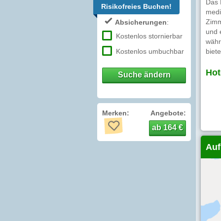
Das 
Risikofreies Buchen!
medi
Zimm
Absicherungen
:
und 
Kostenlos stornierbar
währ
Kostenlos umbuchbar
biet
Hot
Suche ändern
Merken:
Angebote:
ab 164 €
Auf