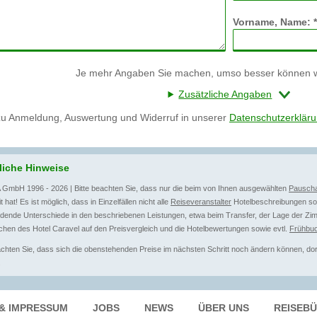
Vorname, Name: *
Je mehr Angaben Sie machen, umso besser können wi
Zusätzliche Angaben
zu Anmeldung, Auswertung und Widerruf in unserer
Datenschutzerklär
liche Hinweise
 GmbH 1996 - 2026 | Bitte beachten Sie, dass nur die beim von Ihnen ausgewählten
Pauscha
t hat! Es ist möglich, dass in Einzelfällen nicht alle
Reiseveranstalter
Hotelbeschreibungen sow
dende Unterschiede in den beschriebenen Leistungen, etwa beim Transfer, der Lage der Zim
hen des Hotel Caravel auf den Preisvergleich und die Hotelbewertungen sowie evtl.
Frühbuc
achten Sie, dass sich die obenstehenden Preise im nächsten Schritt noch ändern können, dort 
.
& IMPRESSUM
JOBS
NEWS
ÜBER UNS
REISEB