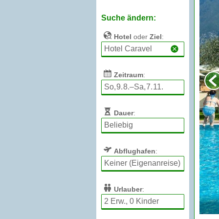
Suche ändern:
Hotel
oder
Ziel
:
Zeitraum
:
Dauer
:
Abflughafen
:
Urlauber
: