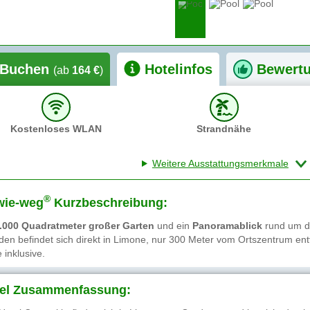
Buchen
Hotelinfos
Bewert
(ab
164 €
)
Kostenloses WLAN
Strandnähe
Weitere Ausstattungsmerkmale
®
wie-weg
Kurzbeschreibung:
.000 Quadratmeter großer Garten
und ein
Panoramablick
rund um d
Eden befindet sich direkt in Limone, nur 300 Meter vom Ortszentrum en
 inklusive.
el Zusammenfassung: