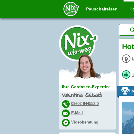
Pauschal
reisen
Ho
Hot
Ihre Gardasee-Expertin:
Ho
Valentina Sebald
09602 944553-0
E-Mail
Videoberatung