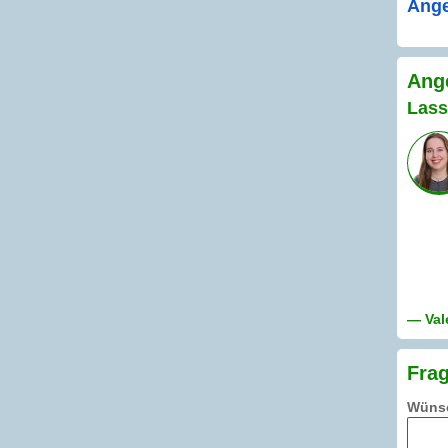
Ange
Ange
Lass
— Val
Frag
Wünsc