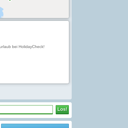
eurlaub bei HolidayCheck!
Los!