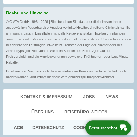
Rechtliche Hinweise
© GIATA GmbH 1996 - 2026 | Bitte beachten Sie, dass nur die beim von Ihnen
ausgewählten
Pauschalreise-Angebot
verlinkte Hotelbeschreibung Gültigkeit hat! Es
ist möglich, dass in Einzelfällen nicht alle
Reiseveranstalter
Hotelbeschreibungen
sowie Fotos oder Videos ausweisen und es evtl. entscheidende Unterschiede in den
beschriebenen Leistungen, etwa beim Transfer, der Lage der Zimmer oder des
Zimmertyps gibt. Bitte achten Sie beim Buchen des Hotel Argos auf den
Preisvergleich und die Hotelbewertungen sowie evtl.
Frühbucher-
oder
Last Minute
-
Rabatte.
Bitte beachten Sie, dass sich die obenstehenden Preise im nächsten Schritt noch
ändern können, dort erfolgt die finale Verfügbarkeitsprüfung beim Anbieter.
KONTAKT & IMPRESSUM
JOBS
NEWS
ÜBER UNS
REISEBÜRO WEIDEN
AGB
DATENSCHUTZ
COOKIE EINWILLIGUNG
Beratungschat