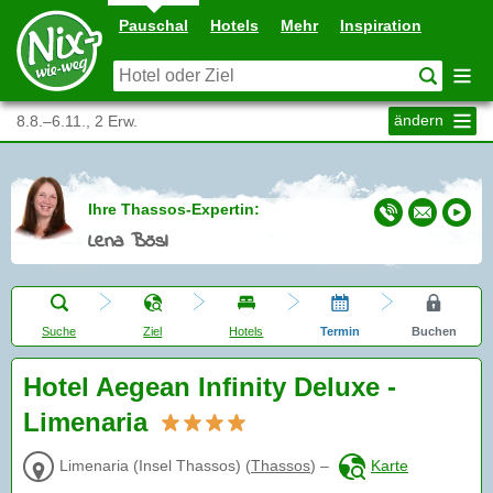
Pauschal
Hotels
Mehr
Inspiration
ändern
8.8.–6.11., 2 Erw.
Ihre Thassos-Expertin:
Lena Bösl
Suche
Ziel
Hotels
Termin
Buchen
Hotel Aegean Infinity Deluxe -
Limenaria
Limenaria (Insel Thassos)
(
Thassos
)
–
Karte