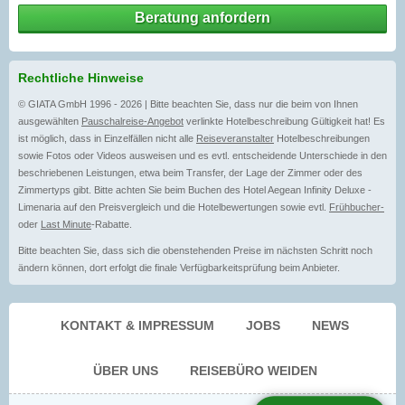
Beratung anfordern
Rechtliche Hinweise
© GIATA GmbH 1996 - 2026 | Bitte beachten Sie, dass nur die beim von Ihnen
ausgewählten
Pauschalreise-Angebot
verlinkte Hotelbeschreibung Gültigkeit hat! Es
ist möglich, dass in Einzelfällen nicht alle
Reiseveranstalter
Hotelbeschreibungen
sowie Fotos oder Videos ausweisen und es evtl. entscheidende Unterschiede in den
beschriebenen Leistungen, etwa beim Transfer, der Lage der Zimmer oder des
Zimmertyps gibt. Bitte achten Sie beim Buchen des Hotel Aegean Infinity Deluxe -
Limenaria auf den Preisvergleich und die Hotelbewertungen sowie evtl.
Frühbucher-
oder
Last Minute
-Rabatte.
Bitte beachten Sie, dass sich die obenstehenden Preise im nächsten Schritt noch
ändern können, dort erfolgt die finale Verfügbarkeitsprüfung beim Anbieter.
KONTAKT & IMPRESSUM
JOBS
NEWS
ÜBER UNS
REISEBÜRO WEIDEN