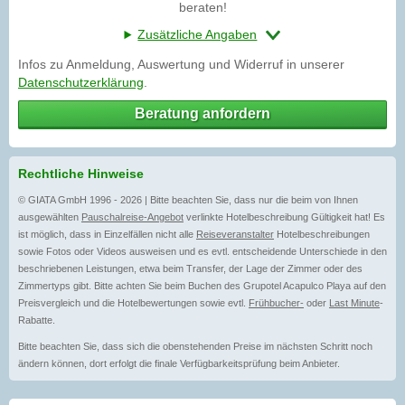
beraten!
Zusätzliche Angaben
Infos zu Anmeldung, Auswertung und Widerruf in unserer
Datenschutzerklärung
.
Beratung anfordern
Rechtliche Hinweise
© GIATA GmbH 1996 - 2026 | Bitte beachten Sie, dass nur die beim von Ihnen
ausgewählten
Pauschalreise-Angebot
verlinkte Hotelbeschreibung Gültigkeit hat! Es
ist möglich, dass in Einzelfällen nicht alle
Reiseveranstalter
Hotelbeschreibungen
sowie Fotos oder Videos ausweisen und es evtl. entscheidende Unterschiede in den
beschriebenen Leistungen, etwa beim Transfer, der Lage der Zimmer oder des
Zimmertyps gibt. Bitte achten Sie beim Buchen des Grupotel Acapulco Playa auf den
Preisvergleich und die Hotelbewertungen sowie evtl.
Frühbucher-
oder
Last Minute
-
Rabatte.
Bitte beachten Sie, dass sich die obenstehenden Preise im nächsten Schritt noch
ändern können, dort erfolgt die finale Verfügbarkeitsprüfung beim Anbieter.