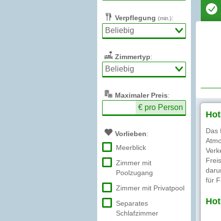
Verpflegung
:
(min.)
Zimmertyp
:
Max
imaler
Preis
:
€ pro Person
Hot
Das 
Vorlieben
:
Atmo
Meerblick
Verk
Frei
Zimmer mit
daru
Poolzugang
für F
Zimmer mit Privatpool
Hot
Separates
Schlafzimmer