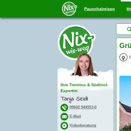
Pauschal
reisen
Ho
Grü
B
Ihre Trentino & Südtirol-
Expertin:
Tanja Seidl
09602 944553-0
E-Mail
Videoberatung