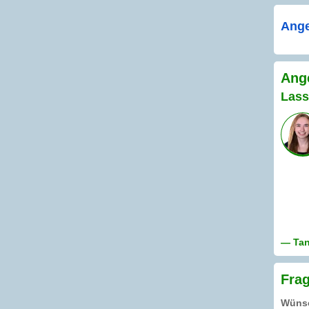
Ange
Ang
Lass
— Tanj
Fra
Wünsc