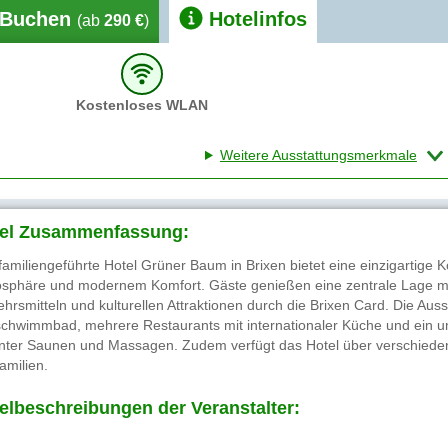
Buchen
Hotelinfos
(ab
290 €
)
Kostenloses WLAN
Weitere Ausstattungsmerkmale
el Zusammenfassung:
familiengeführte Hotel Grüner Baum in Brixen bietet eine einzigartige K
sphäre und modernem Komfort. Gäste genießen eine zentrale Lage mi
ehrsmitteln und kulturellen Attraktionen durch die Brixen Card. Die Aus
schwimmbad, mehrere Restaurants mit internationaler Küche und ein 
nter Saunen und Massagen. Zudem verfügt das Hotel über verschieden
amilien.
elbeschreibungen der Veranstalter: