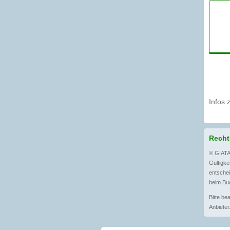
Infos 
Recht
© GIATA
Gültigkei
entschei
beim Bu
Bitte be
Anbieter