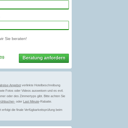
r Sie beraten!
ung
.
Beratung anfordern
lreise-Angebot
verlinkte Hotelbeschreibung
ie Fotos oder Videos ausweisen und es evtl.
mer oder des Zimmertyps gibt. Bitte achten Sie
rühbucher-
oder
Last Minute
-Rabatte.
erfolgt die finale Verfügbarkeitsprüfung beim