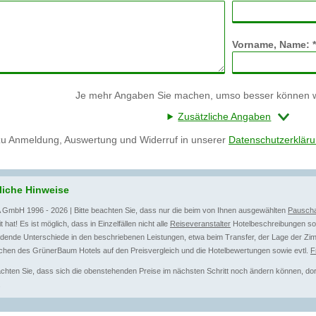
Vorname, Name: *
Je mehr Angaben Sie machen, umso besser können wi
Zusätzliche Angaben
zu Anmeldung, Auswertung und Widerruf in unserer
Datenschutzerklär
liche Hinweise
 GmbH 1996 - 2026 | Bitte beachten Sie, dass nur die beim von Ihnen ausgewählten
Pauscha
t hat! Es ist möglich, dass in Einzelfällen nicht alle
Reiseveranstalter
Hotelbeschreibungen sow
dende Unterschiede in den beschriebenen Leistungen, etwa beim Transfer, der Lage der Zim
chen des GrünerBaum Hotels auf den Preisvergleich und die Hotelbewertungen sowie evtl.
F
achten Sie, dass sich die obenstehenden Preise im nächsten Schritt noch ändern können, dort 
.