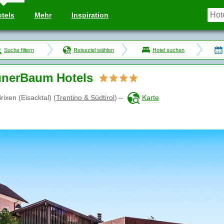
tels
Mehr
Inspiration
Suche filtern
Reiseziel wählen
Hotel suchen
nerBaum Hotels
rixen (Eisacktal)
(
Trentino & Südtirol
)
–
Karte