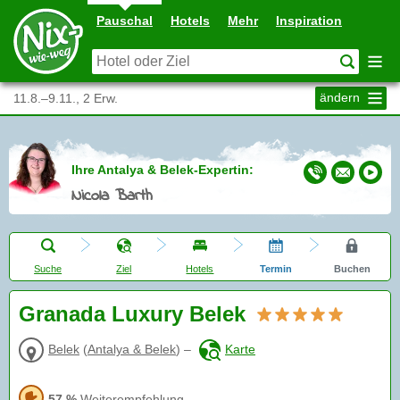
Pauschal
Hotels
Mehr
Inspiration
ändern
11.8.–9.11., 2 Erw.
Ihre Antalya & Belek-Expertin:
Nicola Barth
Suche
Ziel
Hotels
Termin
Buchen
Granada Luxury Belek
Belek
(
Antalya & Belek
)
–
Karte
57 %
Weiterempfehlung