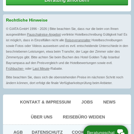
Beratung anfordern
Rechtliche Hinweise
© GIATA GmbH 1996 - 2026 | Bitte beachten Sie, dass nur die beim von Ihnen
ausgewählten
Pauschalreise-Angebot
verlinkte Hotelbeschreibung Gültigkeit hat! Es
ist möglich, dass in Einzelfällen nicht alle
Reiseveranstalter
Hotelbeschreibungen
sowie Fotos oder Videos ausweisen und es evtl. entscheidende Unterschiede in den
beschriebenen Leistungen, etwa beim Transfer, der Lage der Zimmer oder des
Zimmertyps gibt. Bitte achten Sie beim Buchen des Hotel Golden Tulip Istanbul
Bayrampasa auf den Preisvergleich und die Hotelbewertungen sowie evtl.
Frühbucher-
oder
Last Minute
-Rabatte.
Bitte beachten Sie, dass sich die obenstehenden Preise im nächsten Schritt noch
ändern können, dort erfolgt die finale Verfügbarkeitsprüfung beim Anbieter.
KONTAKT & IMPRESSUM
JOBS
NEWS
ÜBER UNS
REISEBÜRO WEIDEN
AGB
DATENSCHUTZ
COOKIE EINWILLIGUNG
Beratungschat