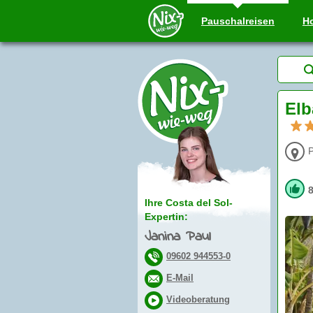
Pauschal
reisen
Ho
Elb
P
Ihre Costa del Sol-
Expertin:
Janina Paul
09602 944553-0
E-Mail
Videoberatung