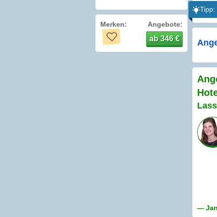
Tipp:
Merken:
Angebote:
ab 346 €
Ange
Ange
Hote
Lass
— Jan