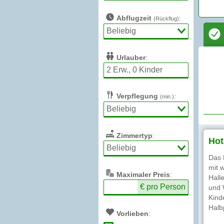
Abflugzeit
:
(Rückflug)
Urlauber
:
Verpflegung
:
(min.)
Zimmertyp
:
Hot
Das 
mit 
Max
imaler
Preis
:
Hall
€ pro Person
und 
Kind
Halb
Vorlieben
: