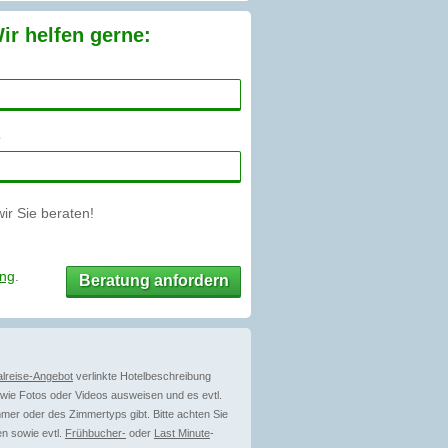
ir helfen gerne:
r Sie beraten!
ung
.
Beratung anfordern
lreise-Angebot
verlinkte Hotelbeschreibung
ie Fotos oder Videos ausweisen und es evtl.
mer oder des Zimmertyps gibt. Bitte achten Sie
n sowie evtl.
Frühbucher-
oder
Last Minute
-