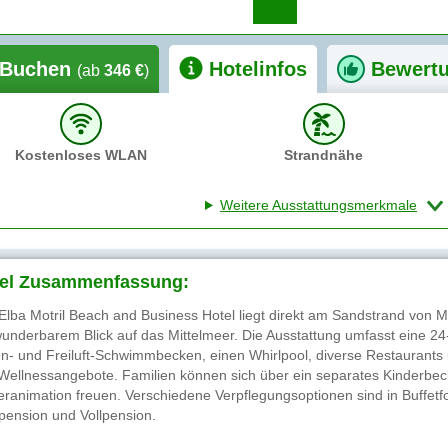
Buchen
Hotelinfos
Bewert
(ab
346 €
)
Kostenloses WLAN
Strandnähe
Weitere Ausstattungsmerkmale
el Zusammenfassung:
Elba Motril Beach and Business Hotel liegt direkt am Sandstrand von Mo
wunderbarem Blick auf das Mittelmeer. Die Ausstattung umfasst eine 2
en- und Freiluft-Schwimmbecken, einen Whirlpool, diverse Restaurants
Wellnessangebote. Familien können sich über ein separates Kinderbeck
eranimation freuen. Verschiedene Verpflegungsoptionen sind in Buffetf
pension und Vollpension.