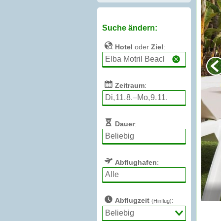
Suche ändern:
Hotel
oder
Ziel
:
Zeitraum
:
Dauer
:
Abflughafen
:
Abflugzeit
:
(Hinflug)