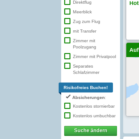
Direktflug
Hot
Meerblick
Zug zum Flug
mit Transfer
Zimmer mit
Poolzugang
Auf
Zimmer mit Privatpool
Separates
Schlafzimmer
Risikofreies Buchen!
Absicherungen
:
Kostenlos stornierbar
Kostenlos umbuchbar
Suche ändern