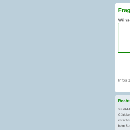
Frag
Wünsc
Infos 
Recht
© GIATA
Gültigkei
entschei
beim Buc