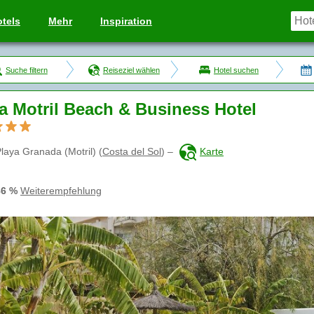
tels
Mehr
Inspiration
Suche filtern
Reiseziel wählen
Hotel suchen
a Motril Beach & Business Hotel
laya Granada (Motril)
(
Costa del Sol
)
–
Karte
86 %
Weiterempfehlung