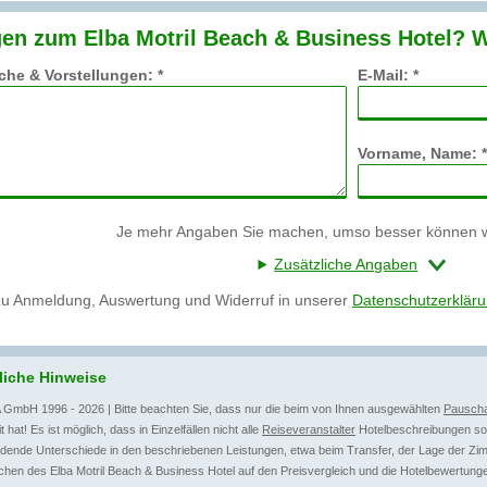
en zum Elba Motril Beach & Business Hotel? W
he & Vorstellungen: *
E-Mail: *
Vorname, Name: *
Je mehr Angaben Sie machen, umso besser können wi
Zusätzliche Angaben
zu Anmeldung, Auswertung und Widerruf in unserer
Datenschutzerklär
liche Hinweise
 GmbH 1996 - 2026 | Bitte beachten Sie, dass nur die beim von Ihnen ausgewählten
Pauscha
t hat! Es ist möglich, dass in Einzelfällen nicht alle
Reiseveranstalter
Hotelbeschreibungen sow
dende Unterschiede in den beschriebenen Leistungen, etwa beim Transfer, der Lage der Zim
hen des Elba Motril Beach & Business Hotel auf den Preisvergleich und die Hotelbewertunge