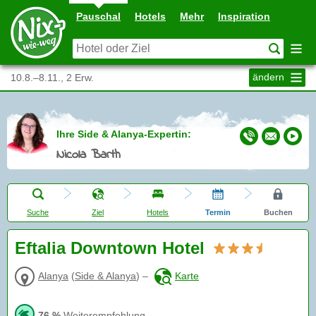
Pauschal
Hotels
Mehr
Inspiration
ändern
10.8.–8.11., 2 Erw.
Ihre Side & Alanya-Expertin:
Nicola Barth
Suche
Ziel
Hotels
Termin
Buchen
Eftalia Downtown Hotel
Alanya
(
Side & Alanya
)
–
Karte
76 %
Weiterempfehlung