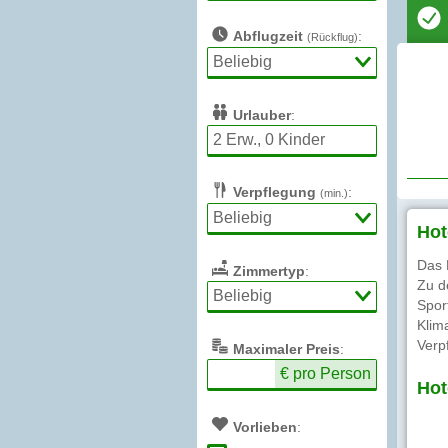
Abflugzeit
:
(Rückflug)
Urlauber
:
Verpflegung
:
(min.)
Hot
Das 
Zimmertyp
:
Zu d
Spor
Klim
Verp
Max
imaler
Preis
:
€ pro Person
Hot
Vorlieben
: