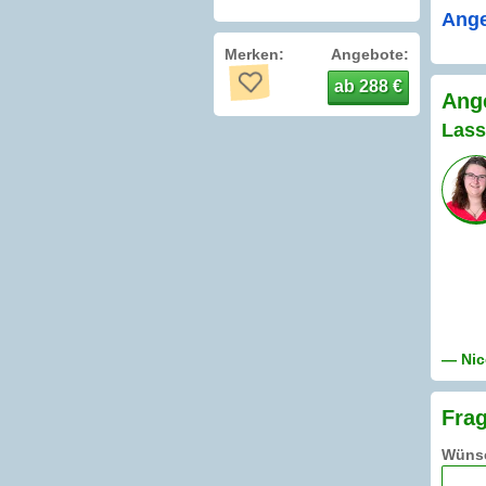
Ange
Merken:
Angebote:
ab 288 €
Ange
Lass
— Nic
Frag
Wünsc