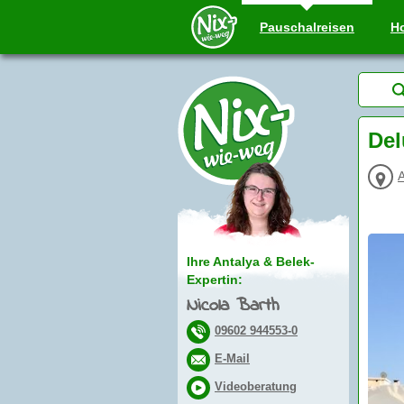
Pauschal
reisen
Ho
Del
A
Ihre Antalya & Belek-
Expertin:
Nicola Barth
09602 944553-0
E-Mail
Videoberatung