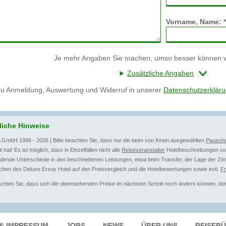
Vorname, Name: *
Je mehr Angaben Sie machen, umso besser können wi
Zusätzliche Angaben
zu Anmeldung, Auswertung und Widerruf in unserer
Datenschutzerklär
liche Hinweise
 GmbH 1996 - 2026 | Bitte beachten Sie, dass nur die beim von Ihnen ausgewählten
Pauscha
t hat! Es ist möglich, dass in Einzelfällen nicht alle
Reiseveranstalter
Hotelbeschreibungen sow
dende Unterschiede in den beschriebenen Leistungen, etwa beim Transfer, der Lage der Zim
hen des Deluxe Ersoy Hotel auf den Preisvergleich und die Hotelbewertungen sowie evtl.
F
achten Sie, dass sich die obenstehenden Preise im nächsten Schritt noch ändern können, dort 
.
& IMPRESSUM
JOBS
NEWS
ÜBER UNS
REISEB