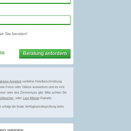
r Sie beraten!
ung
.
Beratung anfordern
lreise-Angebot
verlinkte Hotelbeschreibung
ie Fotos oder Videos ausweisen und es evtl.
mer oder des Zimmertyps gibt. Bitte achten Sie
rühbucher-
oder
Last Minute
-Rabatte.
erfolgt die finale Verfügbarkeitsprüfung beim
ÜRO WEIDEN