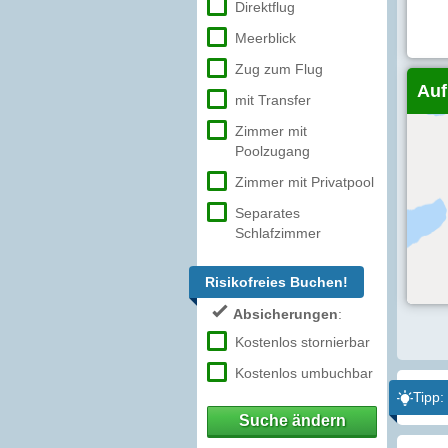
Direktflug
Meerblick
Zug zum Flug
Auf
mit Transfer
Zimmer mit
Poolzugang
Zimmer mit Privatpool
Separates
Schlafzimmer
Risikofreies Buchen!
Absicherungen
:
Kostenlos stornierbar
Kostenlos umbuchbar
Tipp:
Suche ändern