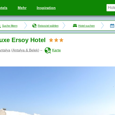
tels
Mehr
Inspiration
Suche filtern
Reiseziel wählen
Hotel suchen
uxe Ersoy Hotel
ntalya
(
Antalya & Belek
)
–
Karte