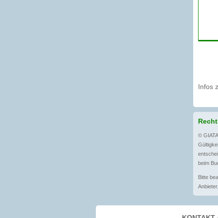
Infos 
Recht
© GIATA
Gültigkei
entschei
beim Buc
Bitte be
Anbieter
KONTAKT 