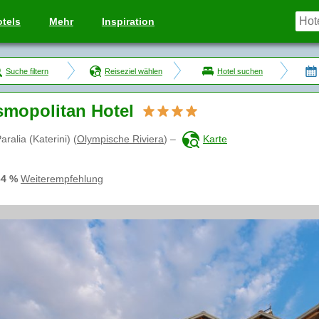
tels
Mehr
Inspiration
Suche filtern
Reiseziel wählen
Hotel suchen
mopolitan Hotel
aralia (Katerini)
(
Olympische Riviera
)
–
Karte
64 %
Weiterempfehlung