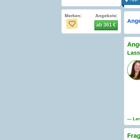
Merken:
Angebote:
Ange
ab 361 €
Ange
Lass
— Len
Frag