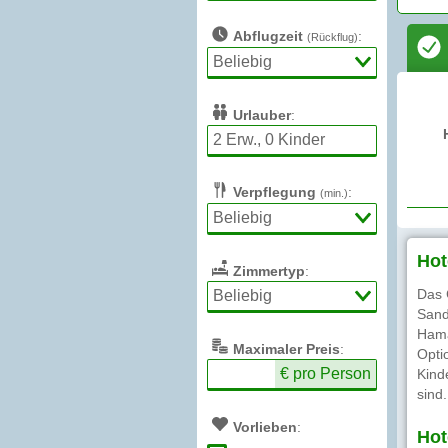
Abflugzeit
:
(Rückflug)
Urlauber
:
Verpflegung
:
(min.)
Hot
Zimmertyp
:
Das 
Sand
Hama
Max
imaler
Preis
:
Opti
€ pro Person
Kind
sind.
Vorlieben
:
Hot