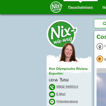
Pauschal
reisen
Ho
Cos
P
Ihre Olympische Riviera-
Expertin:
Lena Bösl
09602 944553-0
E-Mail
Videoberatung