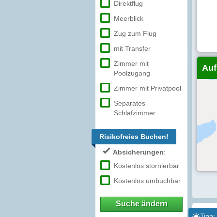
Direktflug
Meerblick
Zug zum Flug
mit Transfer
Zimmer mit
Auf
Poolzugang
Zimmer mit Privatpool
Separates
Schlafzimmer
Risikofreies Buchen!
Absicherungen
:
Kostenlos stornierbar
Kostenlos umbuchbar
Suche ändern
Tipp: