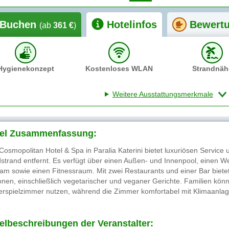
Buchen
Hotelinfos
Bewert
(ab
361 €
)
Hygienekonzept
Kostenloses WLAN
Strandnäh
Weitere Ausstattungsmerkmale
el Zusammenfassung:
Cosmopolitan Hotel & Spa in Paralia Katerini bietet luxuriösen Service
strand entfernt. Es verfügt über einen Außen- und Innenpool, einen W
m sowie einen Fitnessraum. Mit zwei Restaurants und einer Bar bietet d
onen, einschließlich vegetarischer und veganer Gerichte. Familien könn
erspielzimmer nutzen, während die Zimmer komfortabel mit Klimaanla
elbeschreibungen der Veranstalter: