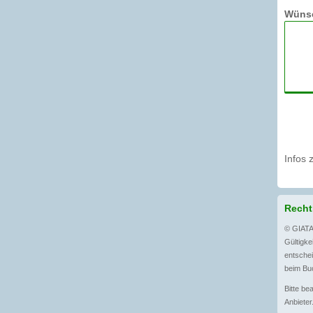
Wünsc
Infos 
Recht
© GIATA
Gültigkei
entschei
beim Buc
Bitte be
Anbieter