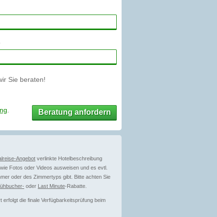
r Sie beraten!
ung
.
Beratung anfordern
lreise-Angebot
verlinkte Hotelbeschreibung
ie Fotos oder Videos ausweisen und es evtl.
mer oder des Zimmertyps gibt. Bitte achten Sie
rühbucher-
oder
Last Minute
-Rabatte.
erfolgt die finale Verfügbarkeitsprüfung beim