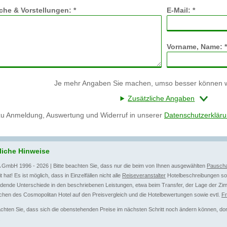
he & Vorstellungen: *
E-Mail: *
Vorname, Name: *
Je mehr Angaben Sie machen, umso besser können wi
Zusätzliche Angaben
zu Anmeldung, Auswertung und Widerruf in unserer
Datenschutzerklär
liche Hinweise
 GmbH 1996 - 2026 | Bitte beachten Sie, dass nur die beim von Ihnen ausgewählten
Pauscha
t hat! Es ist möglich, dass in Einzelfällen nicht alle
Reiseveranstalter
Hotelbeschreibungen sow
dende Unterschiede in den beschriebenen Leistungen, etwa beim Transfer, der Lage der Zim
hen des Cosmopolitan Hotel auf den Preisvergleich und die Hotelbewertungen sowie evtl.
F
achten Sie, dass sich die obenstehenden Preise im nächsten Schritt noch ändern können, dort 
.