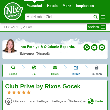
Pauschal
Hotels
Mehr
Inspiration
ändern
11.8.–9.11., 2 Erw.
Ihre Fethiye & Ölüdeniz-Expertin:
Ramona Pascale
Suche
Ziel
Hotels
Termin
Buchen
Club Prive by Rixos Gocek
Göcek - Inlice (Fethiye)
(
Fethiye & Ölüdeniz
)
–
Karte