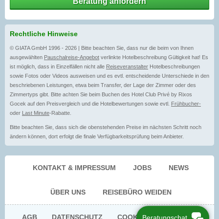
Beratung anfordern
Rechtliche Hinweise
© GIATA GmbH 1996 - 2026 | Bitte beachten Sie, dass nur die beim von Ihnen
ausgewählten
Pauschalreise-Angebot
verlinkte Hotelbeschreibung Gültigkeit hat! Es
ist möglich, dass in Einzelfällen nicht alle
Reiseveranstalter
Hotelbeschreibungen
sowie Fotos oder Videos ausweisen und es evtl. entscheidende Unterschiede in den
beschriebenen Leistungen, etwa beim Transfer, der Lage der Zimmer oder des
Zimmertyps gibt. Bitte achten Sie beim Buchen des Hotel Club Privé by Rixos
Gocek auf den Preisvergleich und die Hotelbewertungen sowie evtl.
Frühbucher-
oder
Last Minute
-Rabatte.
Bitte beachten Sie, dass sich die obenstehenden Preise im nächsten Schritt noch
ändern können, dort erfolgt die finale Verfügbarkeitsprüfung beim Anbieter.
KONTAKT & IMPRESSUM
JOBS
NEWS
ÜBER UNS
REISEBÜRO WEIDEN
AGB
DATENSCHUTZ
COOKIE EINWILLIGUNG
Beratungschat