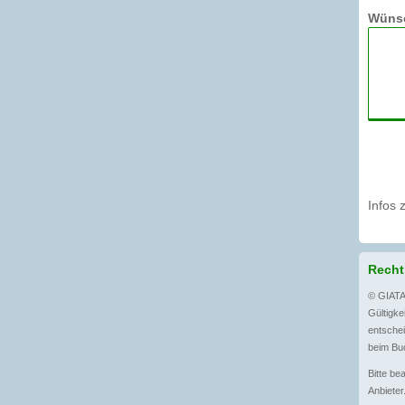
Wünsc
Infos 
Recht
© GIATA
Gültigkei
entschei
beim Buc
Bitte be
Anbieter