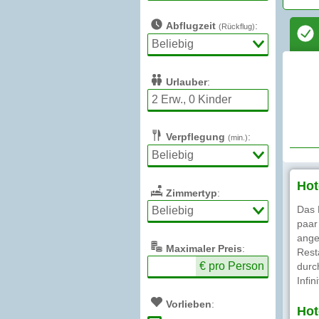
Abflugzeit
:
(Rückflug)
Urlauber
:
Verpflegung
:
(min.)
Hot
Zimmertyp
:
Das 
paar
ange
Max
imaler
Preis
:
Rest
€ pro Person
durc
Infi
Vorlieben
:
Hot