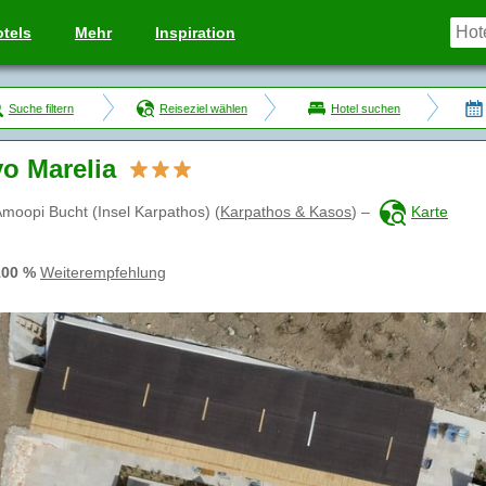
tels
Mehr
Inspiration
Suche filtern
Reiseziel wählen
Hotel suchen
o Marelia
moopi Bucht (Insel Karpathos)
(
Karpathos & Kasos
)
–
Karte
100 %
Weiterempfehlung