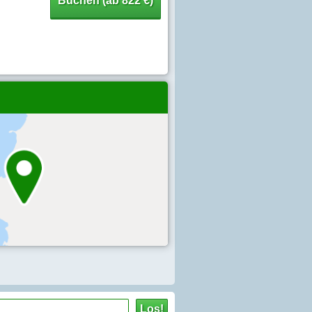
Buchen (ab 822 €)
Los!