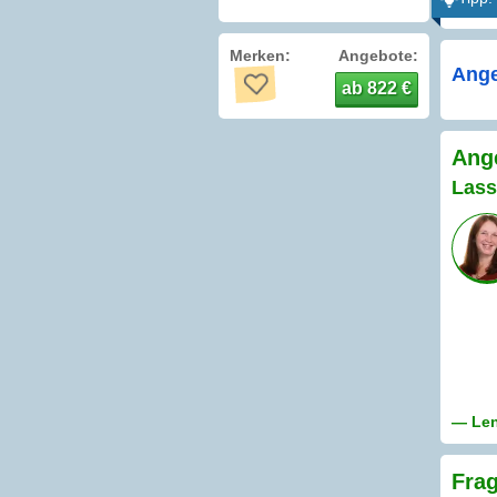
Merken:
Angebote:
Ange
ab 822 €
Ange
Lass
— Len
Frag