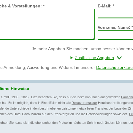
he & Vorstellungen: *
E-Mail: *
Vorname, Name: *
Je mehr Angaben Sie machen, umso besser können wi
Zusätzliche Angaben
zu Anmeldung, Auswertung und Widerruf in unserer
Datenschutzerklär
liche Hinweise
 GmbH 1996 - 2026 | Bitte beachten Sie, dass nur die beim von Ihnen ausgewählten
Pauscha
t hat! Es ist möglich, dass in Einzelfällen nicht alle
Reiseveranstalter
Hotelbeschreibungen sow
dende Unterschiede in den beschriebenen Leistungen, etwa beim Transfer, der Lage der Zim
hen des Hotel Cavo Marelia auf den Preisvergleich und die Hotelbewertungen sowie evtl.
Fr
achten Sie, dass sich die obenstehenden Preise im nächsten Schritt noch ändern können, dort 
.