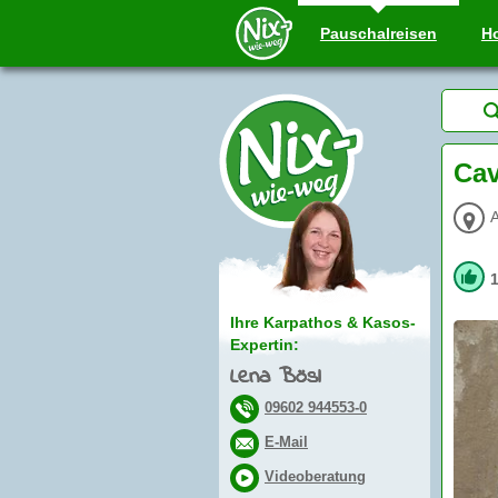
Pauschal
reisen
Ho
Cav
A
Ihre Karpathos & Kasos-
Expertin:
Lena Bösl
09602 944553-0
E-Mail
Videoberatung