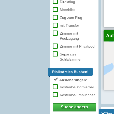
Direktflug
Meerblick
Zug zum Flug
mit Transfer
Zimmer mit
Auf
Poolzugang
Zimmer mit Privatpool
Separates
Schlafzimmer
Risikofreies Buchen!
Absicherungen
:
Kostenlos stornierbar
Kostenlos umbuchbar
Suche ändern
Tipp: