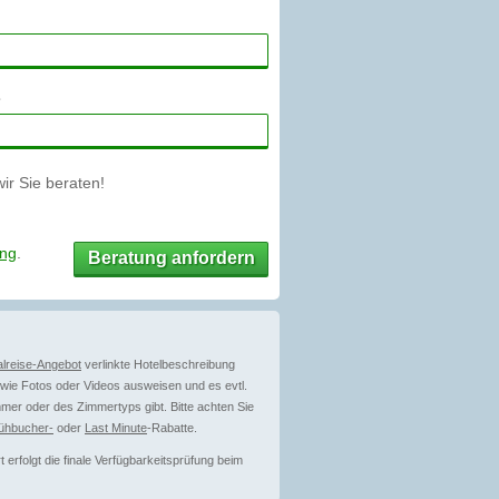
r Sie beraten!
ung
.
Beratung anfordern
lreise-Angebot
verlinkte Hotelbeschreibung
ie Fotos oder Videos ausweisen und es evtl.
mer oder des Zimmertyps gibt. Bitte achten Sie
ühbucher-
oder
Last Minute
-Rabatte.
erfolgt die finale Verfügbarkeitsprüfung beim