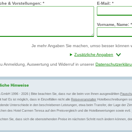
he & Vorstellungen: *
E-Mail: *
Vorname, Name: *
Je mehr Angaben Sie machen, umso besser können wi
Zusätzliche Angaben
zu Anmeldung, Auswertung und Widerruf in unserer
Datenschutzerklär
liche Hinweise
 GmbH 1996 - 2026 | Bitte beachten Sie, dass nur die beim von Ihnen ausgewählten
Pauscha
t hat! Es ist möglich, dass in Einzelfällen nicht alle
Reiseveranstalter
Hotelbeschreibungen sow
dende Unterschiede in den beschriebenen Leistungen, etwa beim Transfer, der Lage der Zim
chen des Hotel Carmen Teresa auf den Preisvergleich und die Hotelbewertungen sowie evtl.
achten Sie, dass sich die obenstehenden Preise im nächsten Schritt noch ändern können, dort 
.