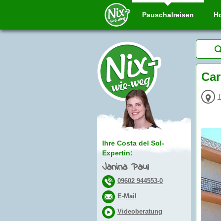
Pauschal
reisen
Ho
Car
T
Ihre Costa del Sol-
Expertin:
Janina Paul
09602 944553-0
E-Mail
Videoberatung