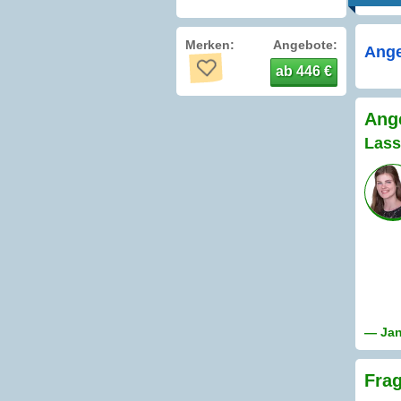
Merken:
Angebote:
Ange
ab 446 €
Ang
Lass
— Jan
Frag