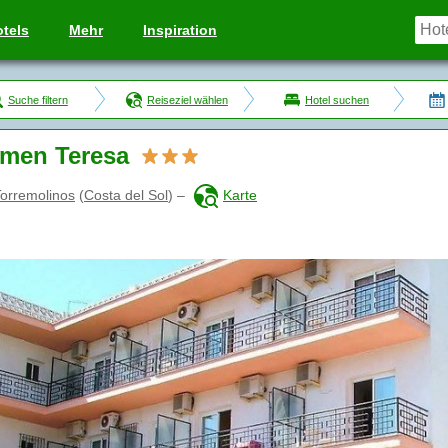
tels
Mehr
Inspiration
Suche filtern
Reiseziel wählen
Hotel suchen
men Teresa
orremolinos
(
Costa del Sol
)
–
Karte