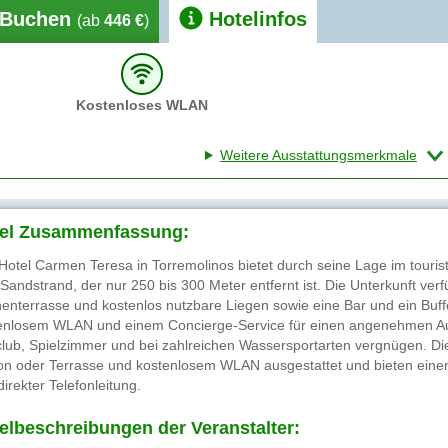
Buchen
Hotelinfos
(ab
446 €
)
Kostenloses WLAN
Weitere Ausstattungsmerkmale
el Zusammenfassung:
Hotel Carmen Teresa in Torremolinos bietet durch seine Lage im touri
Sandstrand, der nur 250 bis 300 Meter entfernt ist. Die Unterkunft ver
enterrasse und kostenlos nutzbare Liegen sowie eine Bar und ein Buffe
enlosem WLAN und einem Concierge-Service für einen angenehmen Auf
club, Spielzimmer und bei zahlreichen Wassersportarten vergnügen. Di
on oder Terrasse und kostenlosem WLAN ausgestattet und bieten eine
irekter Telefonleitung.
elbeschreibungen der Veranstalter: