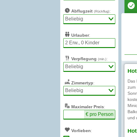
Abflugzeit
:
(Rückflug)
Urlauber
:
Verpflegung
:
(min.)
Hot
Das 
Zimmertyp
:
zum 
Sonn
kost
Mini
Max
imaler
Preis
:
Balk
€ pro Person
und d
Hot
Vorlieben
: