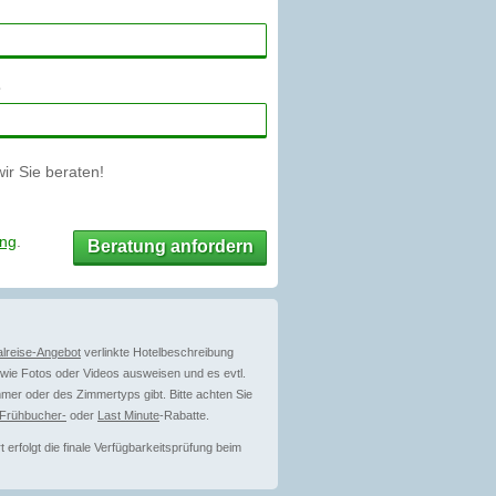
r Sie beraten!
ung
.
Beratung anfordern
lreise-Angebot
verlinkte Hotelbeschreibung
ie Fotos oder Videos ausweisen und es evtl.
mer oder des Zimmertyps gibt. Bitte achten Sie
Frühbucher-
oder
Last Minute
-Rabatte.
erfolgt die finale Verfügbarkeitsprüfung beim