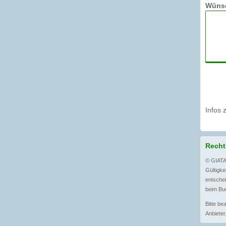
Wünsc
Infos 
Recht
© GIATA
Gültigkei
entschei
beim Bu
Bitte be
Anbieter