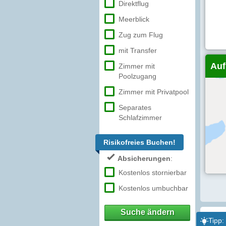
Direktflug
Meerblick
Zug zum Flug
mit Transfer
Auf
Zimmer mit
Poolzugang
Zimmer mit Privatpool
Separates
Schlafzimmer
Risikofreies Buchen!
Absicherungen
:
Kostenlos stornierbar
Kostenlos umbuchbar
Suche ändern
Tipp: