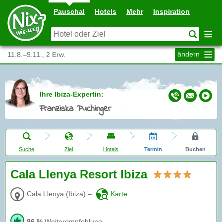
Pauschal
Hotels
Mehr
Inspiration
ändern
11.8.–9.11., 2 Erw.
Ihre Ibiza-Expertin:
Franziska Puchinger
Suche
Ziel
Hotels
Termin
Buchen
Cala Llenya Resort Ibiza
Cala Llenya
(
Ibiza
)
–
Karte
86 %
Weiterempfehlung