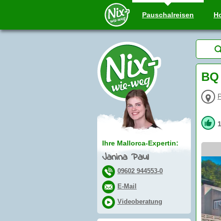
Pauschal
reisen
Ho
BQ 
Ihre Mallorca-Expertin:
Janina Paul
09602 944553-0
E-Mail
Videoberatung