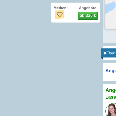
Merken:
Angebote:
ab 336 €
Tipp:
Ange
Ang
Lass