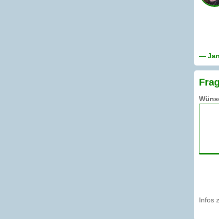
— Jan
Fra
Wünsc
Infos 