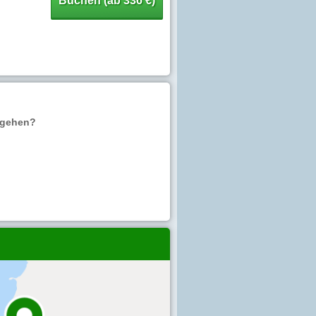
Buchen (ab 336 €)
usgehen?