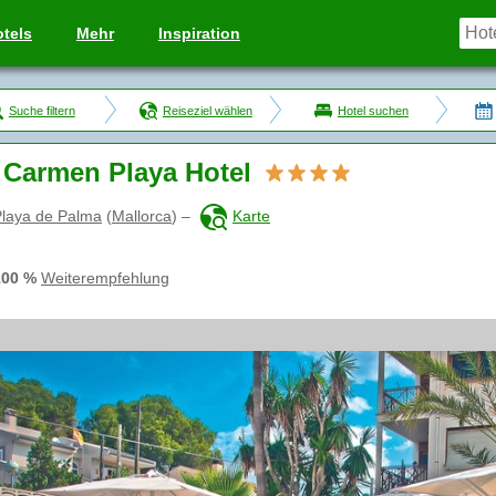
tels
Mehr
Inspiration
Suche filtern
Reiseziel wählen
Hotel suchen
Carmen Playa Hotel
Playa de Palma
(
Mallorca
)
–
Karte
100 %
Weiterempfehlung