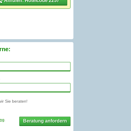
Anrufen: Hotelcode 2257
rne:
r Sie beraten!
ung
.
Beratung anfordern