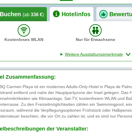
Buchen
Hotelinfos
Bewert
(ab
336 €
)
Kostenloses WLAN
Nur für Erwachsene
Weitere Ausstattungsmerkmale
el Zusammenfassung:
BQ Carmen Playa ist ein modernes Adults-Only-Hotel in Playa de Pal
strand entfernt und nahe der Hauptpartyzone der Insel gelegen. Das H
Annehmlichkeiten wie Klimaanlage, Sat-TV, kostenfreiem WLAN und Balk
nterrasse. Zu den Freizeitmöglichkeiten zählen ein Swimmingpool, ei
essraum, während die Verpflegungsoptionen Frühstück oder Halbpensio
istensteuer beachten, die vor Ort zu zahlen ist, und es sind nur Person
elbeschreibungen der Veranstalter: