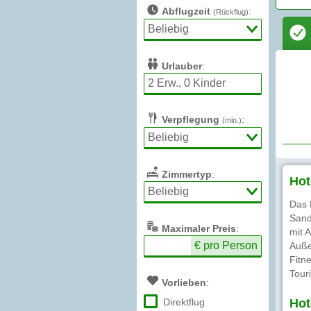
Abflugzeit
:
(Rückflug)
Urlauber
:
Verpflegung
:
(min.)
Zimmertyp
:
Hot
Das 
Sand
Max
imaler
Preis
:
mit 
€ pro Person
Auße
Fitn
Tour
Vorlieben
:
Direktflug
Hot