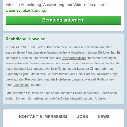
Infos zu Anmeldung, Auswertung und Widerruf in unserer
Datenschutzerklärung
.
Beratung anfordern
Rechtliche Hinweise
© GIATA GmbH 1996 - 2026 | Bitte beachten Sie, dass nur die beim von Ihnen
ausgewählten
Pauschalreise-Angebot
verlinkte Hotelbeschreibung Gültigkeit hat! Es
ist möglich, dass in Einzelfällen nicht alle
Reiseveranstalter
Hotelbeschreibungen
sowie Fotos oder Videos ausweisen und es evtl. entscheidende Unterschiede in den
beschriebenen Leistungen, etwa beim Transfer, der Lage der Zimmer oder des
Zimmertyps gibt. Bitte achten Sie beim Buchen des Hotel Barceló Lanzarote Royal
Level auf den Preisvergleich und die Hotelbewertungen sowie evtl.
Frühbucher-
oder
Last Minute
-Rabatte.
Bitte beachten Sie, dass sich die obenstehenden Preise im nächsten Schritt noch
ändern können, dort erfolgt die finale Verfügbarkeitsprüfung beim Anbieter.
KONTAKT & IMPRESSUM
JOBS
NEWS