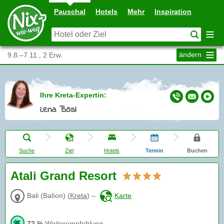
Pauschal
Hotels
Mehr
Inspiration
ändern
9.8.–7.11., 2 Erw.
Ihre Kreta-Expertin:
Lena Bösl
Suche
Ziel
Hotels
Termin
Buchen
Atali Grand Resort
Bali (Balíon)
(
Kreta
)
–
Karte
72 %
Weiterempfehlung