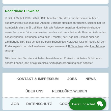
Rechtliche Hinweise
© GIATA GmbH 1996 - 2026 | Bitte beachten Sie, dass nur die beim von Ihnen
ausgewählten
Pauschalreise-Angebot
verlinkte Hotelbeschreibung Gültigkeit hat! Es
ist möglich, dass in Einzelfällen nicht alle
Reiseveranstalter
Hotelbeschreibungen
sowie Fotos oder Videos ausweisen und es evtl. entscheidende Unterschiede in den
beschriebenen Leistungen, etwa beim Transfer, der Lage der Zimmer oder des
Zimmertyps gibt. Bitte achten Sie beim Buchen des Hotel Atali Grand Resort auf den
Preisvergleich und die Hotelbewertungen sowie evtl.
Frühbucher-
oder
Last Minute
-
Rabatte.
Bitte beachten Sie, dass sich die obenstehenden Preise im nächsten Schritt noch
ändern können, dort erfolgt die finale Verfügbarkeitsprüfung beim Anbieter.
KONTAKT & IMPRESSUM
JOBS
NEWS
ÜBER UNS
REISEBÜRO WEIDEN
AGB
DATENSCHUTZ
COOKIE EINWILLIGUNG
Beratungschat