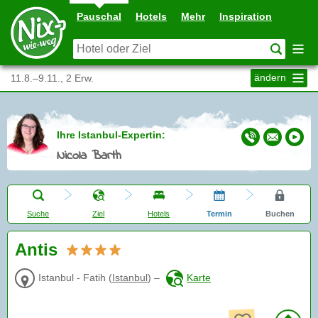
Pauschal
Hotels
Mehr
Inspiration
ändern
11.8.–9.11., 2 Erw.
Ihre Istanbul-Expertin:
Nicola Barth
Suche
Ziel
Hotels
Termin
Buchen
Antis
Istanbul - Fatih
(
Istanbul
)
–
Karte