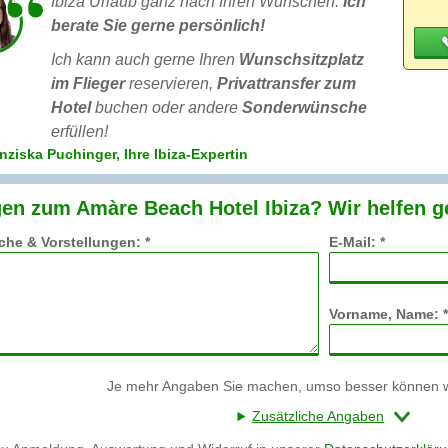
Ibiza Urlaub ganz nach Ihren Wünschen:
Ich
berate Sie gerne persönlich!
Ich kann auch gerne Ihren
Wunschsitzplatz
im Flieger
reservieren,
Privattransfer zum
Hotel
buchen oder andere
Sonderwünsche
erfüllen!
nziska Puchinger, Ihre Ibiza-Expertin
en zum Amàre Beach Hotel Ibiza? Wir helfen g
he & Vorstellungen: *
E-Mail: *
Vorname, Name: *
Je mehr Angaben Sie machen, umso besser können wi
Zusätzliche Angaben