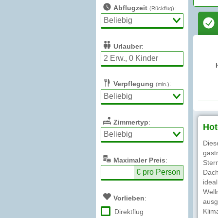
Abflugzeit
:
(Rückflug)
Urlauber
:
Verpflegung
:
(min.)
Zimmertyp
:
Hot
Dies
gast
Max
imaler
Preis
:
Ster
€ pro Person
Dach
idea
Well
Vorlieben
:
ausg
Klim
Direktflug