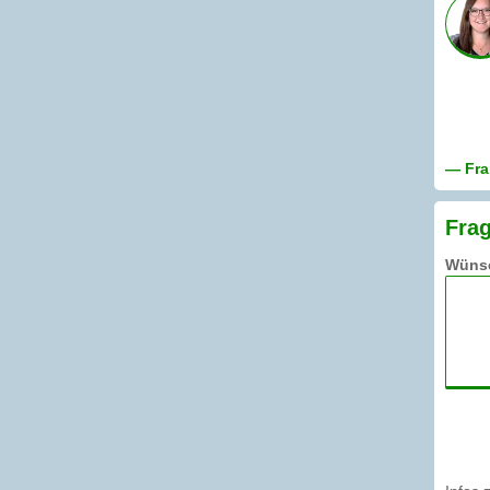
— Fra
Frag
Wünsc