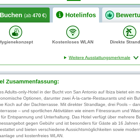
Buchen
Hotelinfos
Bewert
(ab
470 €
)
Hygienekonzept
Kostenloses WLAN
Direkte Stran
Weitere Ausstattungsmerkmale
el Zusammenfassung:
es Adults-only-Hotel in der Bucht von San Antonio auf Ibiza bietet ein
ronomische Optionen, darunter zwei À-la-carte-Restaurants und ein Buf
ne Koch auf der Dachterrasse. Mit direkter Strandlage, drei Pools – darun
terrasse – und sportlichen Aktivitäten wie einem Fitnessraum und Wass
l für Entspannung und Unterhaltung. Das Hotel verfügt über mehrere B
nessangebot gegen Gebühr und ist besonders für Gäste ab 16 Jahren 
estattet und bieten verschiedene Aussichtsmöglichkeiten sowie moder
aanlage und kostenfreies WLAN.