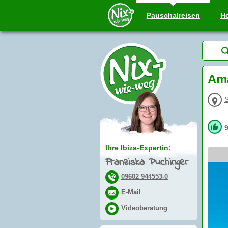
Pauschal
reisen
Ho
Amà
S
Ihre Ibiza-Expertin:
Franziska Puchinger
09602 944553-0
E-Mail
Videoberatung