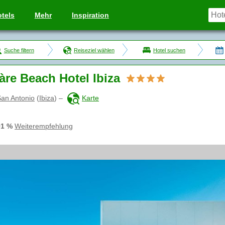
tels
Mehr
Inspiration
Suche filtern
Reiseziel wählen
Hotel suchen
re Beach Hotel Ibiza
an Antonio
(
Ibiza
)
–
Karte
91 %
Weiterempfehlung