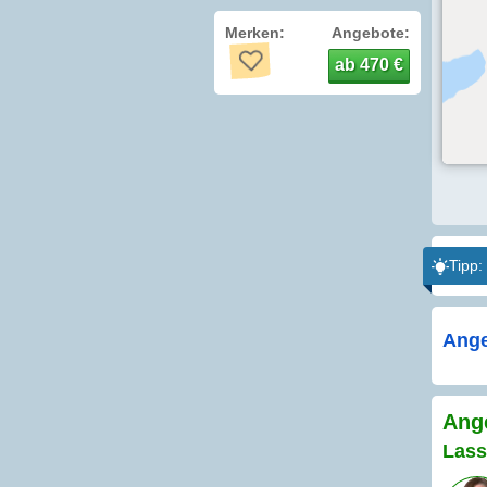
Merken:
Angebote:
ab 470 €
Tipp:
Ange
Ange
Lass