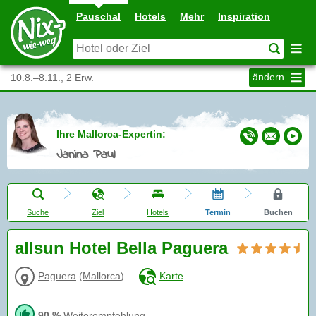
Pauschal
Hotels
Mehr
Inspiration
ändern
10.8.–8.11., 2 Erw.
Ihre Mallorca-Expertin:
Janina Paul
Suche
Ziel
Hotels
Termin
Buchen
allsun Hotel Bella Paguera
Paguera
(
Mallorca
)
–
Karte
90 %
Weiterempfehlung