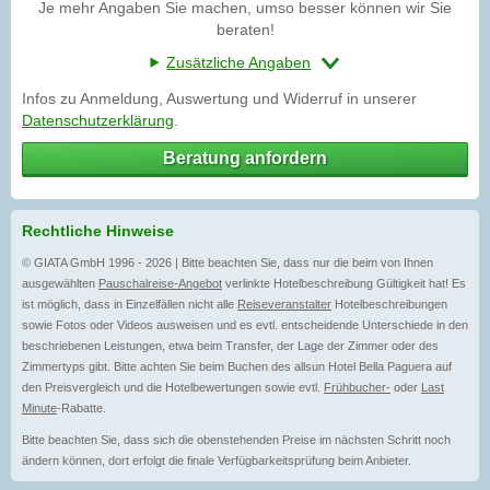
Je mehr Angaben Sie machen, umso besser können wir Sie
beraten!
Zusätzliche Angaben
Infos zu Anmeldung, Auswertung und Widerruf in unserer
Datenschutzerklärung
.
Beratung anfordern
Rechtliche Hinweise
© GIATA GmbH 1996 - 2026 | Bitte beachten Sie, dass nur die beim von Ihnen
ausgewählten
Pauschalreise-Angebot
verlinkte Hotelbeschreibung Gültigkeit hat! Es
ist möglich, dass in Einzelfällen nicht alle
Reiseveranstalter
Hotelbeschreibungen
sowie Fotos oder Videos ausweisen und es evtl. entscheidende Unterschiede in den
beschriebenen Leistungen, etwa beim Transfer, der Lage der Zimmer oder des
Zimmertyps gibt. Bitte achten Sie beim Buchen des allsun Hotel Bella Paguera auf
den Preisvergleich und die Hotelbewertungen sowie evtl.
Frühbucher-
oder
Last
Minute
-Rabatte.
Bitte beachten Sie, dass sich die obenstehenden Preise im nächsten Schritt noch
ändern können, dort erfolgt die finale Verfügbarkeitsprüfung beim Anbieter.