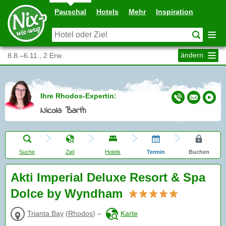
Pauschal
Hotels
Mehr
Inspiration
ändern
8.8.–6.11., 2 Erw.
Ihre Rhodos-Expertin:
Nicola Barth
Suche
Ziel
Hotels
Termin
Buchen
Akti Imperial Deluxe Resort & Spa
Dolce by Wyndham
Trianta Bay
(
Rhodos
)
–
Karte