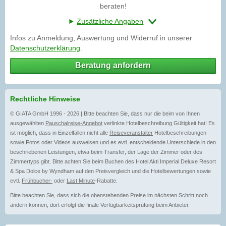
beraten!
Zusätzliche Angaben
Infos zu Anmeldung, Auswertung und Widerruf in unserer
Datenschutzerklärung
.
Beratung anfordern
Rechtliche Hinweise
© GIATA GmbH 1996 - 2026 | Bitte beachten Sie, dass nur die beim von Ihnen
ausgewählten
Pauschalreise-Angebot
verlinkte Hotelbeschreibung Gültigkeit hat! Es
ist möglich, dass in Einzelfällen nicht alle
Reiseveranstalter
Hotelbeschreibungen
sowie Fotos oder Videos ausweisen und es evtl. entscheidende Unterschiede in den
beschriebenen Leistungen, etwa beim Transfer, der Lage der Zimmer oder des
Zimmertyps gibt. Bitte achten Sie beim Buchen des Hotel Akti Imperial Deluxe Resort
& Spa Dolce by Wyndham auf den Preisvergleich und die Hotelbewertungen sowie
evtl.
Frühbucher-
oder
Last Minute
-Rabatte.
Bitte beachten Sie, dass sich die obenstehenden Preise im nächsten Schritt noch
ändern können, dort erfolgt die finale Verfügbarkeitsprüfung beim Anbieter.