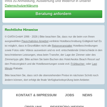
Infos zu Anmeldung, Auswertung und Widerruf in unserer
Datenschutzerklärung
.
Beratung anfordern
Rechtliche Hinweise
© GIATA GmbH 1996 - 2026 | Bitte beachten Sie, dass nur die beim von Ihnen
ausgewählten
Pauschalreise-Angebot
verlinkte Hotelbeschreibung Gültigkeit hat! Es
ist möglich, dass in Einzelfällen nicht alle
Reiseveranstalter
Hotelbeschreibungen
sowie Fotos oder Videos ausweisen und es evtl. entscheidende Unterschiede in den
beschriebenen Leistungen, etwa beim Transfer, der Lage der Zimmer oder des
Zimmertyps gibt. Bitte achten Sie beim Buchen des Hotel Aeolos Beach Resort auf
den Preisvergleich und die Hotelbewertungen sowie evtl.
Frühbucher-
oder
Last
Minute
-Rabatte.
Bitte beachten Sie, dass sich die obenstehenden Preise im nächsten Schritt noch
ändern können, dort erfolgt die finale Verfügbarkeitsprüfung beim Anbieter.
KONTAKT & IMPRESSUM
JOBS
NEWS