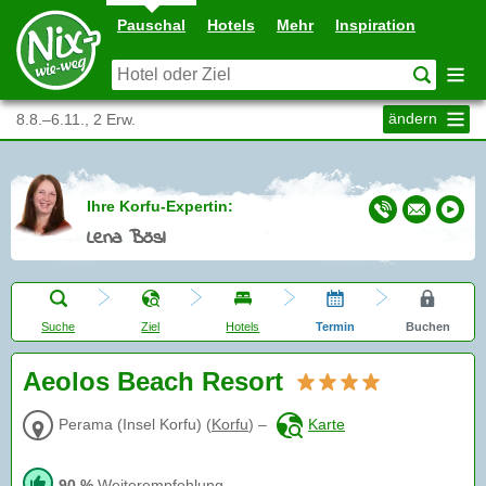
Pauschal
Hotels
Mehr
Inspiration
ändern
8.8.–6.11., 2 Erw.
Ihre Korfu-Expertin:
Lena Bösl
Suche
Ziel
Hotels
Termin
Buchen
Aeolos Beach Resort
Perama (Insel Korfu)
(
Korfu
)
–
Karte
90 %
Weiterempfehlung