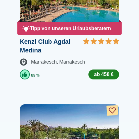
Tipp von unseren Urlaubsberatern
Kenzi Club Agdal
Medina
Marrakesch
, Marrakesch
ab 458 €
89 %