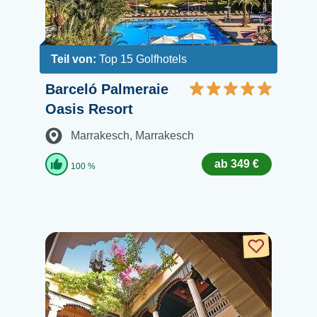
Teil von:
Top 15 Golfhotels
Barceló Palmeraie
Oasis Resort
Marrakesch
, Marrakesch
ab 349 €
100 %