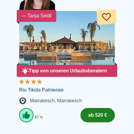
— Tanja Seidl
Tipp von unseren Urlaubsberatern
Riu Tikida Palmeraie
Marrakesch
, Marrakesch
ab 520 €
87 %