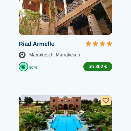
Riad Armelle
Marrakesch
, Marrakesch
ab 362 €
80 %