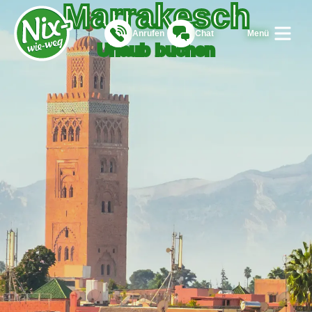
Marrakesch
Anrufen
Chat
Menü
Urlaub buchen