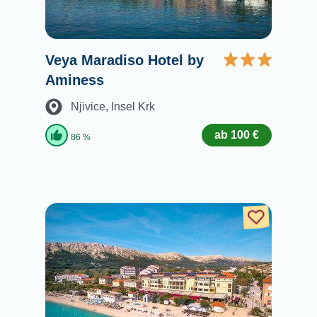
Veya Maradiso Hotel by
Aminess
Njivice
, Insel Krk
ab 100 €
86 %