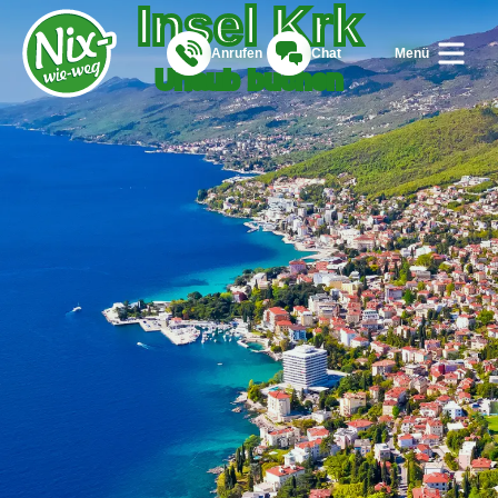
Insel Krk
Anrufen
Chat
Menü
Urlaub buchen