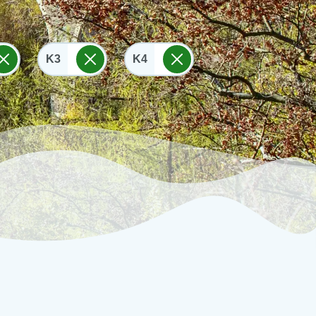
K3
K4