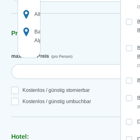
(
Allgäu
B
B
Bayerische
Preis:
Alpen
B
maximaler Preis
B
(pro Person)
(
Kostenlos / günstig stornierbar
B
Kostenlos / günstig umbuchbar
(
D
Hotel:
D