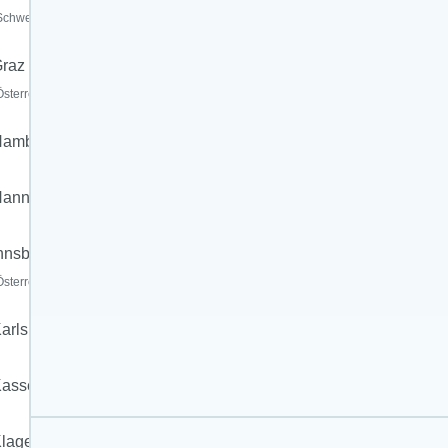
Schweiz)
raz
Österreich)
Hamburg
annover
nnsbruck
Österreich)
arlsruhe
assel
lagenfurt