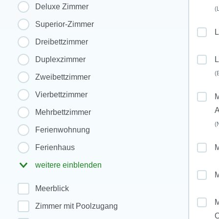
Deluxe Zimmer
(
Superior-Zimmer
L
Dreibettzimmer
Duplexzimmer
L
(
Zweibettzimmer
Vierbettzimmer
M
Mehrbettzimmer
(
Ferienwohnung
Ferienhaus
weitere einblenden
Meerblick
M
Zimmer mit Poolzugang
O