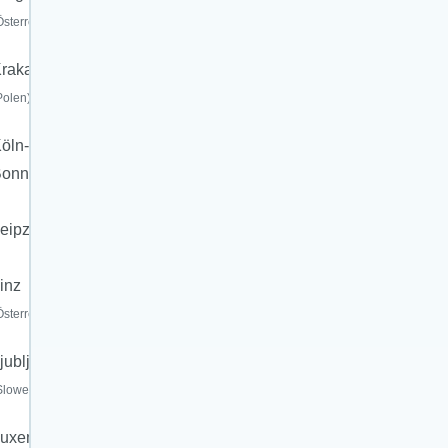
Österreich)
rakau
Polen)
öln-
Bonn
eipzig/Halle
inz
Österreich)
jubljana
Slowenien)
uxemburg