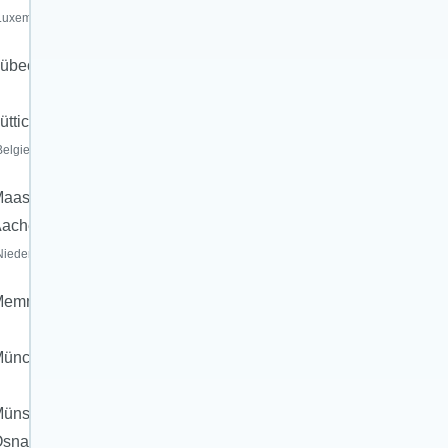
Luxemburg)
übeck
üttich
Belgien)
aastricht-
Aachen
Niederlande)
Memmingen
München
ünster-
snabrück