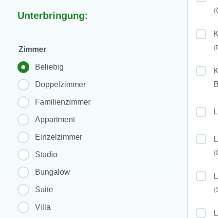
(
Unterbringung:
K
(
Zimmer
Beliebig
K
Doppelzimmer
Familienzimmer
L
Appartment
Einzelzimmer
L
(
Studio
Bungalow
L
Suite
(
Villa
L