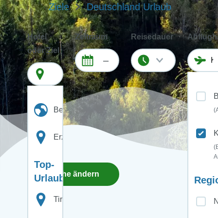
Ziele
Deutschland Urlaub
Hotel
Zeitraum
Reisedauer
Abflugh
oder Ziel
–
B
Beliebig
(
K
Erzgebirge
(
A
Top-
Suche ändern
Urlaubsziele:
Regi
Tirol
N