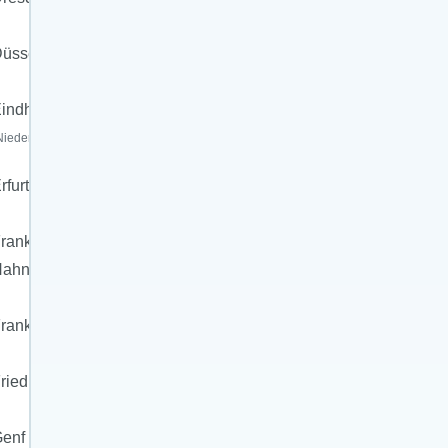
üsseldorf
indhoven
Niederlande)
rfurt
rankfurt-
Hahn
rankfurt/Main
riedrichshafen
enf