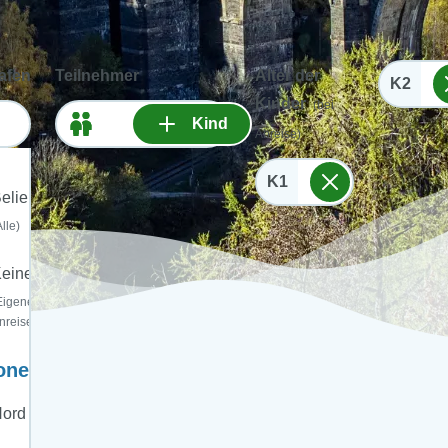
afen
Teilnehmer
Alter der
K2
Kinder
(bei
Kind
Abreise)
K1
eliebig
Alle)
einer
Eigene
nreise)
onen:
ord