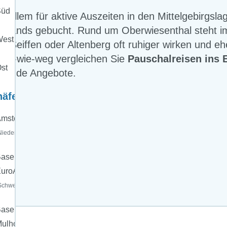
Süd
r allem für aktive Auszeiten in den Mittelgebirgsla
chlands gebucht. Rund um Oberwiesenthal steht im
est
e Seiffen oder Altenberg oft ruhiger wirken und e
 Nix-wie-weg vergleichen Sie
Pauschalreisen ins 
st
ssende Angebote.
häfen:
msterdam
Niederlande)
asel
uroAirport
Schweiz)
asel-
ulhouse