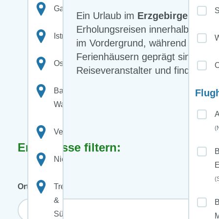
Gardasee
Ein Urlaub im
Erzgebirge
wird vo
Erholungsreisen innerhalb Deuts
Istrien
W
im Vordergrund, während Orte wi
Ferienhäusern geprägt sind. Bei
Ostseeküste
O
Reiseveranstalter und finden pa
Bayerischer
Flug
Wald
A
(
Venetien
Ergebnisse filtern:
B
Niederlande
E
(
Orte
Trentino
&
B
Südtirol
M