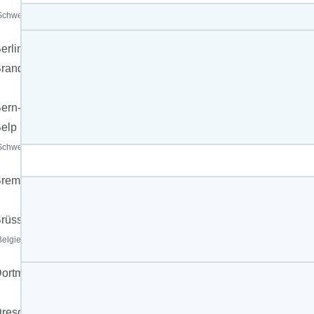
Schweiz)
erlin
randenburg
ern-
elp
Schweiz)
Bremen
rüssel
Belgien)
ortmund
resden