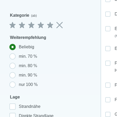
D
Kategorie
(ab)
E
(
Weiterempfehlung
Beliebig
E
min. 70 %
F
min. 80 %
min. 90 %
nur 100 %
F
Lage
F
Strandnähe
G
Direkte Strandlage