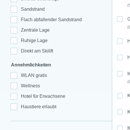
(
Sandstrand
G
Flach abfallender Sandstrand
(
Zentrale Lage
Ruhige Lage
Direkt am Skilift
H
Annehmlichkeiten
I
WLAN gratis
(
Wellness
K
Hotel für Erwachsene
Haustiere erlaubt
K
K