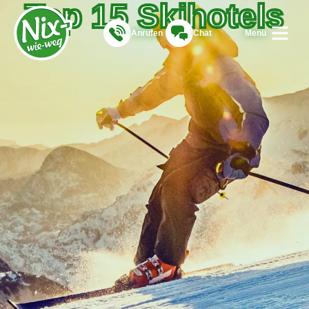
Top 15 Skihotels
Anrufen
Chat
Menü