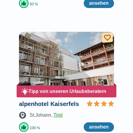
ansehen
93 %
Tipp von unseren Urlaubsberatern
alpenhotel Kaiserfels
St.Johann
,
Tirol
ansehen
100 %