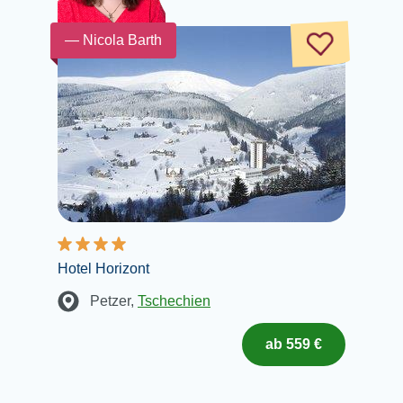
— Nicola Barth
Hotel Horizont
Petzer
,
Tschechien
ab 559 €