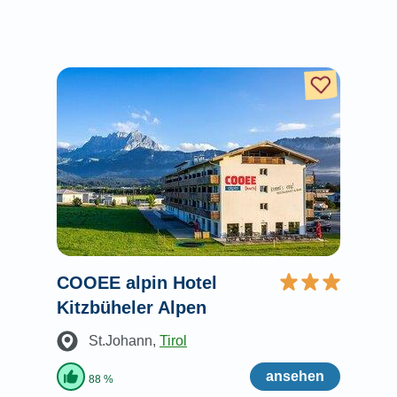
COOEE alpin Hotel
Kitzbüheler Alpen
St.Johann
,
Tirol
ansehen
88 %