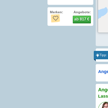
Merken:
Angebote:
ab 817 €
Tipp:
Ange
Ange
Lass