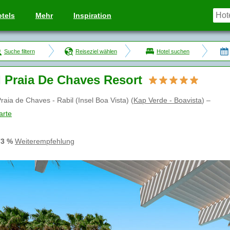
tels
Mehr
Inspiration
Suche filtern
Reiseziel wählen
Hotel suchen
 Praia De Chaves Resort
raia de Chaves - Rabil (Insel Boa Vista)
(
Kap Verde - Boavista
)
–
arte
73 %
Weiterempfehlung