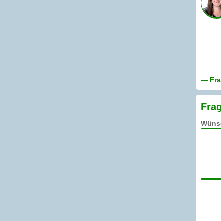
— Fra
Frag
Wünsc