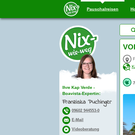
Pauschal
reisen
Ho
VOI
P
K
Ihre Kap Verde -
Boavista-Expertin:
Franziska Puchinger
09602 944553-0
E-Mail
Videoberatung