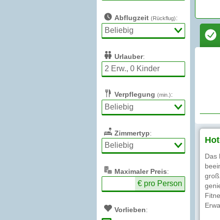
Abflugzeit
:
(Rückflug)
Urlauber
:
Verpflegung
:
(min.)
Zimmertyp
:
Hot
Das 
beei
Max
imaler
Preis
:
groß
€ pro Person
geni
Fitn
Erwa
Vorlieben
: