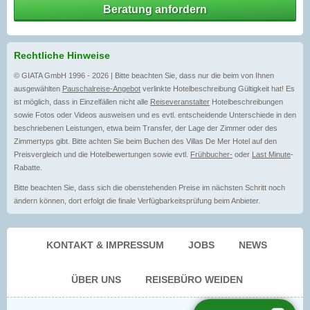
Beratung anfordern
Rechtliche Hinweise
© GIATA GmbH 1996 - 2026 | Bitte beachten Sie, dass nur die beim von Ihnen
ausgewählten
Pauschalreise-Angebot
verlinkte Hotelbeschreibung Gültigkeit hat! Es
ist möglich, dass in Einzelfällen nicht alle
Reiseveranstalter
Hotelbeschreibungen
sowie Fotos oder Videos ausweisen und es evtl. entscheidende Unterschiede in den
beschriebenen Leistungen, etwa beim Transfer, der Lage der Zimmer oder des
Zimmertyps gibt. Bitte achten Sie beim Buchen des Villas De Mer Hotel auf den
Preisvergleich und die Hotelbewertungen sowie evtl.
Frühbucher-
oder
Last Minute
-
Rabatte.
Bitte beachten Sie, dass sich die obenstehenden Preise im nächsten Schritt noch
ändern können, dort erfolgt die finale Verfügbarkeitsprüfung beim Anbieter.
KONTAKT & IMPRESSUM
JOBS
NEWS
ÜBER UNS
REISEBÜRO WEIDEN