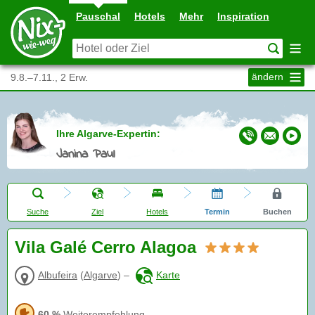
Pauschal
Hotels
Mehr
Inspiration
ändern
9.8.–7.11., 2 Erw.
Ihre Algarve-Expertin:
Janina Paul
Suche
Ziel
Hotels
Termin
Buchen
Vila Galé Cerro Alagoa
Albufeira
(
Algarve
)
–
Karte
60 %
Weiterempfehlung