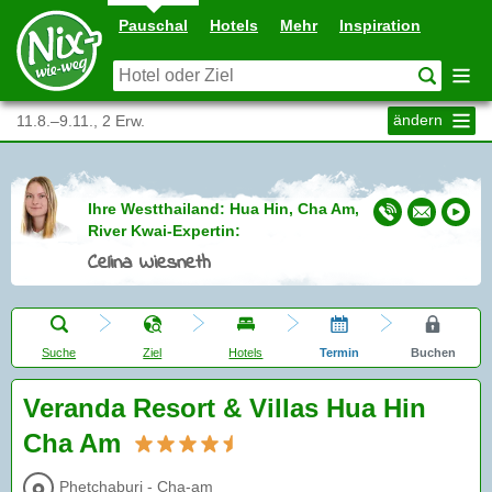
Pauschal
Hotels
Mehr
Inspiration
ändern
11.8.–9.11., 2 Erw.
Ihre Westthailand: Hua Hin, Cha Am,
River Kwai-Expertin:
Celina Wiesneth
Suche
Ziel
Hotels
Termin
Buchen
Veranda Resort & Villas Hua Hin
Cha Am
Phetchaburi - Cha-am