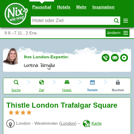
Pauschal
Hotels
Mehr
Inspiration
ändern
9.8.–7.11., 2 Erw.
Ihre London-Expertin:
Lorena Zirngibl
Suche
Ziel
Hotels
Termin
Buchen
Thistle London Trafalgar Square
London - Westminster
(
London
)
–
Karte