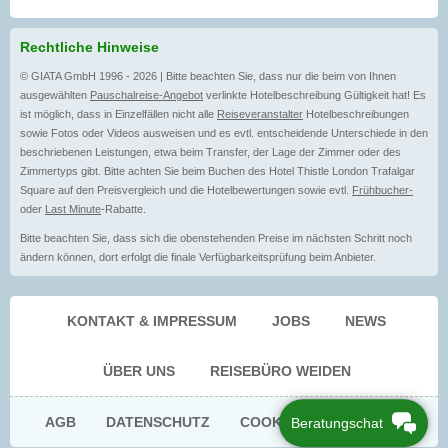
Rechtliche Hinweise
© GIATA GmbH 1996 - 2026 | Bitte beachten Sie, dass nur die beim von Ihnen
ausgewählten
Pauschalreise-Angebot
verlinkte Hotelbeschreibung Gültigkeit hat! Es
ist möglich, dass in Einzelfällen nicht alle
Reiseveranstalter
Hotelbeschreibungen
sowie Fotos oder Videos ausweisen und es evtl. entscheidende Unterschiede in den
beschriebenen Leistungen, etwa beim Transfer, der Lage der Zimmer oder des
Zimmertyps gibt. Bitte achten Sie beim Buchen des Hotel Thistle London Trafalgar
Square auf den Preisvergleich und die Hotelbewertungen sowie evtl.
Frühbucher-
oder
Last Minute
-Rabatte.
Bitte beachten Sie, dass sich die obenstehenden Preise im nächsten Schritt noch
ändern können, dort erfolgt die finale Verfügbarkeitsprüfung beim Anbieter.
KONTAKT & IMPRESSUM
JOBS
NEWS
ÜBER UNS
REISEBÜRO WEIDEN
AGB
DATENSCHUTZ
COOKIE EINWILLIGUNG
Beratungschat