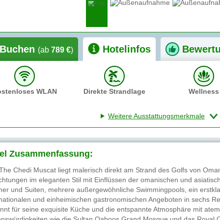
Buchen
Hotelinfos
Bewert
(ab
789 €
)
ostenloses WLAN
Direkte Strandlage
Wellness
Weitere Ausstattungsmerkmale
el Zusammenfassung:
The Chedi Muscat liegt malerisch direkt am Strand des Golfs von Oma
ichtungen im eleganten Stil mit Einflüssen der omanischen und asiatisch
er und Suiten, mehrere außergewöhnliche Swimmingpools, ein erstklas
rnationalen und einheimischen gastronomischen Angeboten in sechs Res
nnt für seine exquisite Küche und die entspannte Atmosphäre mit at
nswürdigkeiten wie die Sultan Qaboos Grand Mosque und das Royal 