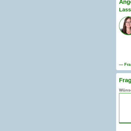
Ang
Lass
— Fra
Frag
Wünsc