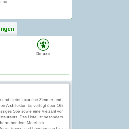
ung
en
Deluxe
n und bietet luxuriöse Zimmer und
en Architektur. Es verfügt über 162
siges Spa sowie eine Vielzahl von
taurants. Das Hotel ist besonders
emberaubendem Meerblick.
Opera House sind bequem von hier