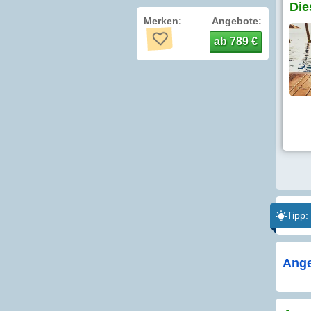
Die
Merken:
Angebote:
ab 789 €
Tipp:
Ange