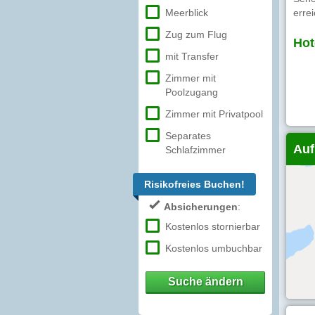
Meerblick
errei
Zug zum Flug
Hot
mit Transfer
Zimmer mit
Poolzugang
Zimmer mit Privatpool
Separates
Auf
Schlafzimmer
Risikofreies Buchen!
Absicherungen
:
Kostenlos stornierbar
Kostenlos umbuchbar
Suche ändern