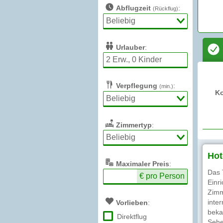
Abflugzeit
:
(Rückflug)
Urlauber
:
Verpflegung
:
(min.)
K
Zimmertyp
:
Hot
Max
imaler
Preis
:
Das 
€ pro Person
Einr
Zimm
inte
Vorlieben
:
beka
Direktflug
Sehe