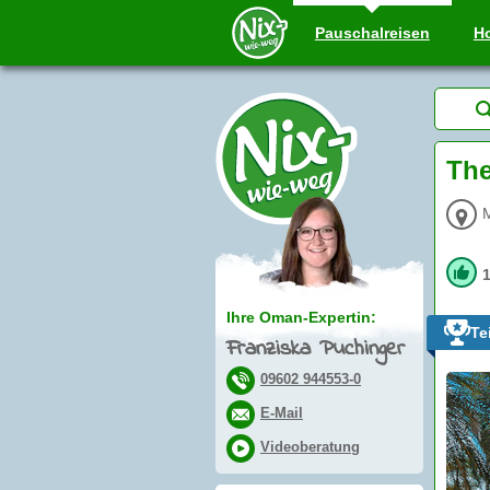
Pauschal
reisen
Ho
The
Ihre Oman-Expertin:
Te
Franziska Puchinger
09602 944553-0
E-Mail
Videoberatung