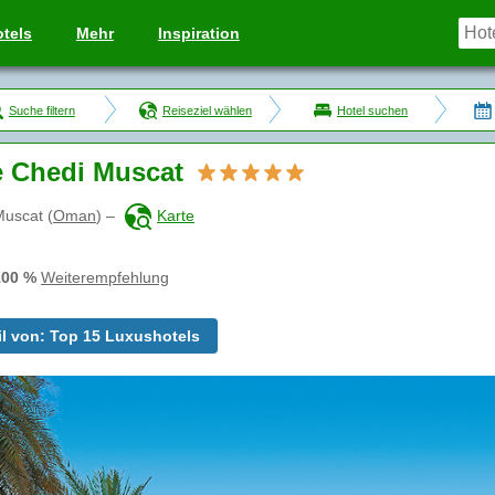
tels
Mehr
Inspiration
Suche filtern
Reiseziel wählen
Hotel suchen
 Chedi Muscat
Muscat
(
Oman
)
–
Karte
100 %
Weiterempfehlung
il von: Top 15 Luxushotels