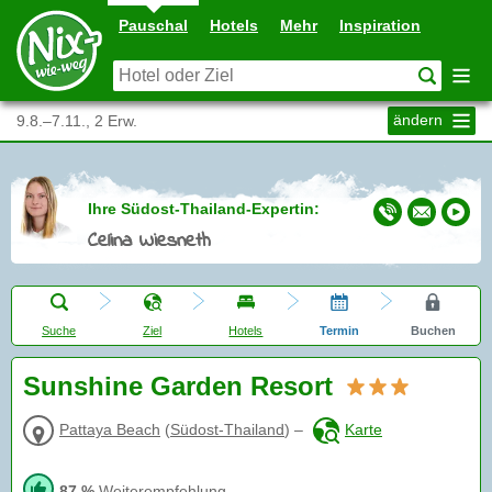
Pauschal
Hotels
Mehr
Inspiration
ändern
9.8.–7.11., 2 Erw.
Ihre Südost-Thailand-Expertin:
Celina Wiesneth
Suche
Ziel
Hotels
Termin
Buchen
Sunshine Garden Resort
Pattaya Beach
(
Südost-Thailand
)
–
Karte
87 %
Weiterempfehlung