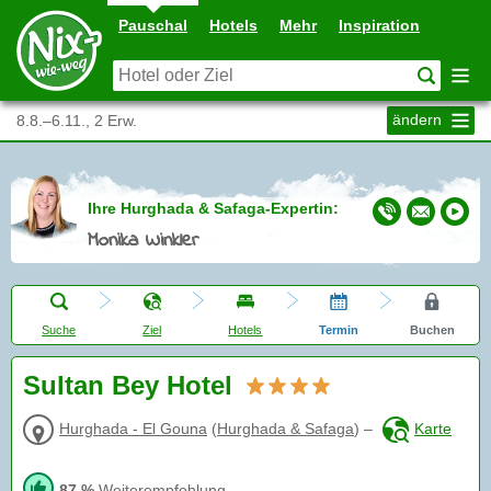
Pauschal
Hotels
Mehr
Inspiration
ändern
8.8.–6.11., 2 Erw.
Ihre Hurghada & Safaga-Expertin:
Monika Winkler
Suche
Ziel
Hotels
Termin
Buchen
Sultan Bey Hotel
Hurghada - El Gouna
(
Hurghada & Safaga
)
–
Karte
87 %
Weiterempfehlung