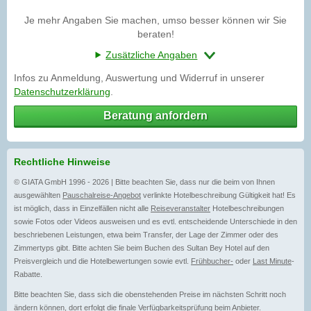
Je mehr Angaben Sie machen, umso besser können wir Sie
beraten!
Zusätzliche Angaben
Infos zu Anmeldung, Auswertung und Widerruf in unserer
Datenschutzerklärung
.
Beratung anfordern
Rechtliche Hinweise
© GIATA GmbH 1996 - 2026 | Bitte beachten Sie, dass nur die beim von Ihnen
ausgewählten
Pauschalreise-Angebot
verlinkte Hotelbeschreibung Gültigkeit hat! Es
ist möglich, dass in Einzelfällen nicht alle
Reiseveranstalter
Hotelbeschreibungen
sowie Fotos oder Videos ausweisen und es evtl. entscheidende Unterschiede in den
beschriebenen Leistungen, etwa beim Transfer, der Lage der Zimmer oder des
Zimmertyps gibt. Bitte achten Sie beim Buchen des Sultan Bey Hotel auf den
Preisvergleich und die Hotelbewertungen sowie evtl.
Frühbucher-
oder
Last Minute
-
Rabatte.
Bitte beachten Sie, dass sich die obenstehenden Preise im nächsten Schritt noch
ändern können, dort erfolgt die finale Verfügbarkeitsprüfung beim Anbieter.