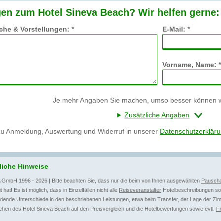
en zum Hotel Sineva Beach? Wir helfen gerne:
he & Vorstellungen: *
E-Mail: *
Vorname, Name: *
Je mehr Angaben Sie machen, umso besser können wi
Zusätzliche Angaben
zu Anmeldung, Auswertung und Widerruf in unserer
Datenschutzerklär
liche Hinweise
 GmbH 1996 - 2026 | Bitte beachten Sie, dass nur die beim von Ihnen ausgewählten
Pauscha
t hat! Es ist möglich, dass in Einzelfällen nicht alle
Reiseveranstalter
Hotelbeschreibungen sow
dende Unterschiede in den beschriebenen Leistungen, etwa beim Transfer, der Lage der Zim
hen des Hotel Sineva Beach auf den Preisvergleich und die Hotelbewertungen sowie evtl.
F