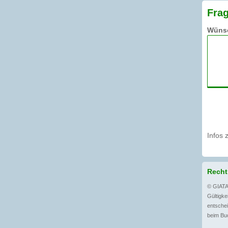
Frag
Wünsc
Infos 
Recht
© GIATA
Gültigkei
entschei
beim Buc