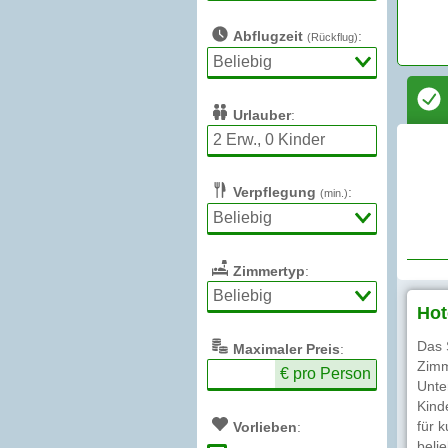
Abflugzeit
:
(Rückflug)
Urlauber
:
Verpflegung
:
(min.)
Zimmertyp
:
Hot
Das 
Max
imaler
Preis
:
Zimm
€ pro Person
Unte
Kind
für 
Vorlieben
:
beli