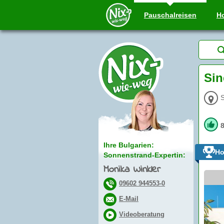
Pauschal
reisen
Ho
Sin
S
Ihre Bulgarien:
Ho
Sonnenstrand-Expertin:
Monika Winkler
09602 944553-0
E-Mail
Videoberatung