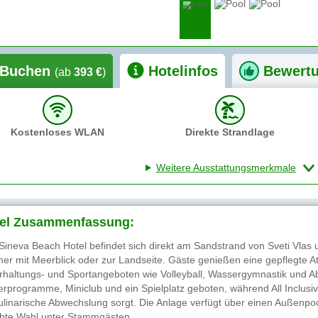
Buchen
Hotelinfos
Bewert
(ab
393 €
)
Kostenloses WLAN
Direkte Strandlage
Weitere Ausstattungsmerkmale
el Zusammenfassung:
Sineva Beach Hotel befindet sich direkt am Sandstrand von Sveti Vlas 
er mit Meerblick oder zur Landseite. Gäste genießen eine gepflegte At
rhaltungs- und Sportangeboten wie Volleyball, Wassergymnastik und 
erprogramme, Miniclub und ein Spielplatz geboten, während All Inclu
kulinarische Abwechslung sorgt. Die Anlage verfügt über einen Außenpoo
ebte Wahl unter Stammgästen.