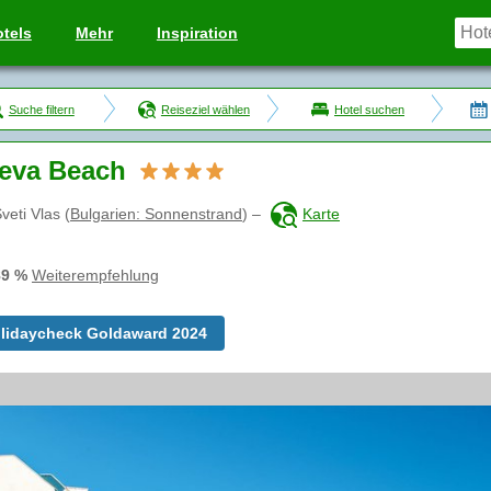
tels
Mehr
Inspiration
Suche filtern
Reiseziel wählen
Hotel suchen
eva Beach
veti Vlas
(
Bulgarien: Sonnenstrand
)
–
Karte
89 %
Weiterempfehlung
lidaycheck Goldaward 2024