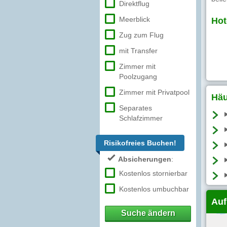
Direktflug
Meerblick
Hot
Zug zum Flug
mit Transfer
Zimmer mit
Poolzugang
Zimmer mit Privatpool
Häu
Separates
Schlafzimmer
Risikofreies Buchen!
Absicherungen
:
Kostenlos stornierbar
Kostenlos umbuchbar
Auf
Suche ändern