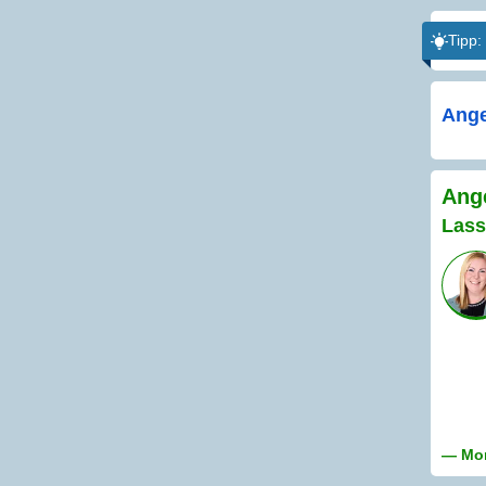
Tipp:
Ange
Ange
Lass
— Mon