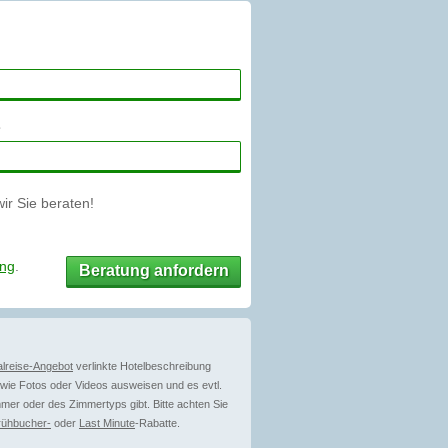
r Sie beraten!
ung
.
Beratung anfordern
lreise-Angebot
verlinkte Hotelbeschreibung
ie Fotos oder Videos ausweisen und es evtl.
mer oder des Zimmertyps gibt. Bitte achten Sie
rühbucher-
oder
Last Minute
-Rabatte.