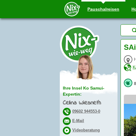
Pauschal
reisen
Ho
SAi
K
Ihre Insel Ko Samui-
Expertin:
Celina Wiesneth
09602 944553-0
E-Mail
Videoberatung