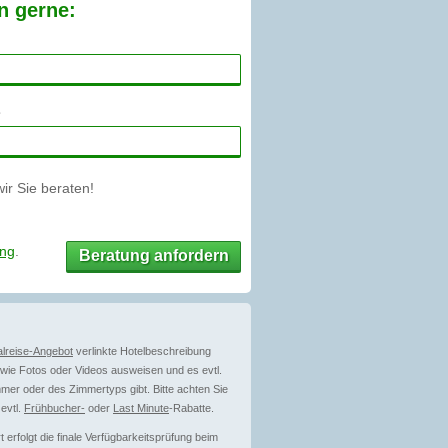
n gerne:
r Sie beraten!
ung
.
Beratung anfordern
lreise-Angebot
verlinkte Hotelbeschreibung
ie Fotos oder Videos ausweisen und es evtl.
mer oder des Zimmertyps gibt. Bitte achten Sie
evtl.
Frühbucher-
oder
Last Minute
-Rabatte.
erfolgt die finale Verfügbarkeitsprüfung beim