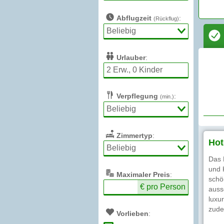
Abflugzeit
:
(Rückflug)
Urlauber
:
Verpflegung
:
(min.)
Zimmertyp
:
Hot
Das 
und 
Max
imaler
Preis
:
schö
€ pro Person
auss
luxu
zude
Vorlieben
: