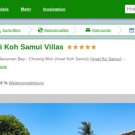
tels
Mehr
Inspiration
Suche filtern
Reiseziel wählen
Hotel suchen
i Koh Samui Villas
Hanuman Bay - Choeng Mon (Insel Koh Samui)
(
Insel Ko Samui
)
–
arte
80 %
Weiterempfehlung