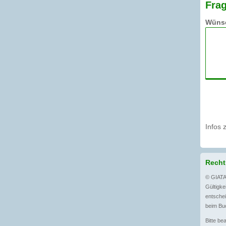
Frag
Wünsc
Infos 
Recht
© GIATA
Gültigkei
entschei
beim Buc
Bitte be