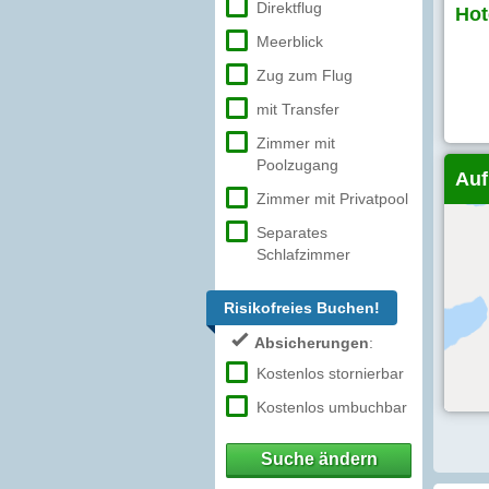
Direktflug
Hot
Meerblick
Zug zum Flug
mit Transfer
Zimmer mit
Poolzugang
Auf
Zimmer mit Privatpool
Separates
Schlafzimmer
Risikofreies Buchen!
Absicherungen
:
Kostenlos stornierbar
Kostenlos umbuchbar
Suche ändern