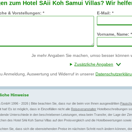
en zum Hotel SAii Koh Samui Villas? Wir helfe
he & Vorstellungen: *
E-Mail: *
Vorname, Name: *
Je mehr Angaben Sie machen, umso besser können wi
Zusätzliche Angaben
zu Anmeldung, Auswertung und Widerruf in unserer
Datenschutzerklär
liche Hinweise
 GmbH 1996 - 2026 | Bitte beachten Sie, dass nur die beim von Ihnen ausgewählten
Pauscha
t hat! Es ist möglich, dass in Einzelfällen nicht alle
Reiseveranstalter
Hotelbeschreibungen sow
dende Unterschiede in den beschriebenen Leistungen, etwa beim Transfer, der Lage der Zim
hen des Hotel SAii Koh Samui Villas auf den Preisvergleich und die Hotelbewertungen sowie 
achten Sie, dass sich die obenstehenden Preise im nächsten Schritt noch ändern können, dort 