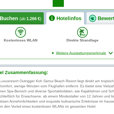
Buchen
Hotelinfos
Bewer
(ab
1.266 €
)
Kostenloses WLAN
Direkte Strandlage
Weitere Ausstattungsmerkmale
el Zusammenfassung:
Luxusresort Outrigger Koh Samui Beach Resort liegt direkt am tropis
Komfort, wenige Minuten vom Flughafen entfernt. Es bietet eine Vielzah
nen Spa-Bereich und diverse Sportaktivitäten, wie Kajakfahren und Schn
chließlich für Erwachsene, ab einem Mindestalter von 12 Jahren und bie
riösen Annehmlichkeiten und exquisite kulinarische Erlebnisse im hau
m den Vorteil eines kostenlosen WLANs im gesamten Hotel.