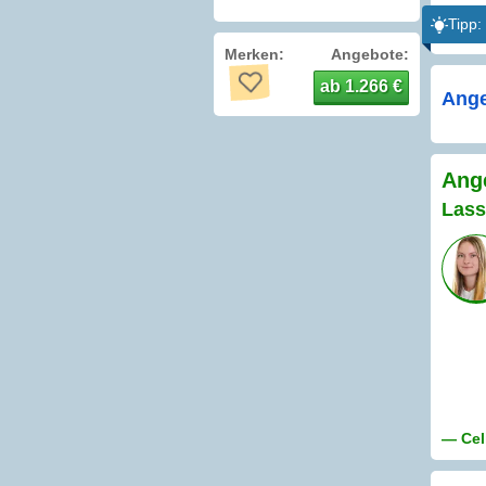
Tipp:
Merken:
Angebote:
ab 1.266 €
Ange
Ange
Lass
— Cel