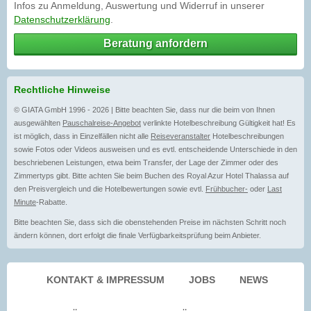
Infos zu Anmeldung, Auswertung und Widerruf in unserer
Datenschutzerklärung
.
Beratung anfordern
Rechtliche Hinweise
© GIATA GmbH 1996 - 2026 | Bitte beachten Sie, dass nur die beim von Ihnen
ausgewählten
Pauschalreise-Angebot
verlinkte Hotelbeschreibung Gültigkeit hat! Es
ist möglich, dass in Einzelfällen nicht alle
Reiseveranstalter
Hotelbeschreibungen
sowie Fotos oder Videos ausweisen und es evtl. entscheidende Unterschiede in den
beschriebenen Leistungen, etwa beim Transfer, der Lage der Zimmer oder des
Zimmertyps gibt. Bitte achten Sie beim Buchen des Royal Azur Hotel Thalassa auf
den Preisvergleich und die Hotelbewertungen sowie evtl.
Frühbucher-
oder
Last
Minute
-Rabatte.
Bitte beachten Sie, dass sich die obenstehenden Preise im nächsten Schritt noch
ändern können, dort erfolgt die finale Verfügbarkeitsprüfung beim Anbieter.
KONTAKT & IMPRESSUM
JOBS
NEWS