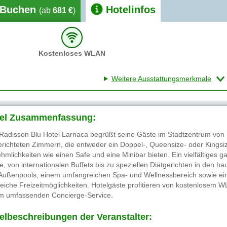
Buchen
Hotelinfos
(ab
681 €
)
Kostenloses WLAN
Weitere Ausstattungsmerkmale
el Zusammenfassung:
Radisson Blu Hotel Larnaca begrüßt seine Gäste im Stadtzentrum von L
erichteten Zimmern, die entweder ein Doppel-, Queensize- oder Kings
hmlichkeiten wie einen Safe und eine Minibar bieten. Ein vielfältiges 
e, von internationalen Buffets bis zu speziellen Diätgerichten in den h
Außenpools, einem umfangreichen Spa- und Wellnessbereich sowie eine
reiche Freizeitmöglichkeiten. Hotelgäste profitieren von kostenlosem 
m umfassenden Concierge-Service.
elbeschreibungen der Veranstalter: