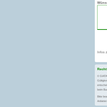
Wünsc
Infos 
Recht
© GIATA
Gültigkei
entschei
beim Buc
Bitte be
Anbieter