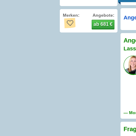
Merken:
Angebote:
Ange
ab 681 €
Ange
Lass
— Mon
Frag