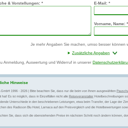
he & Vorstellungen: *
E-Mail: *
Vorname, Name: *
Je mehr Angaben Sie machen, umso besser können wi
Zusätzliche Angaben
zu Anmeldung, Auswertung und Widerruf in unserer
Datenschutzerklär
liche Hinweise
 GmbH 1996 - 2026 | Bitte beachten Sie, dass nur die beim von Ihnen ausgewählten
Pauscha
t hat! Es ist möglich, dass in Einzelfällen nicht alle
Reiseveranstalter
Hotelbeschreibungen sow
dende Unterschiede in den beschriebenen Leistungen, etwa beim Transfer, der Lage der Zim
hen des Radisson Blu Hotel, Larnaca auf den Preisvergleich und die Hotelbewertungen sowi
achten Sie, dass sich die obenstehenden Preise im nächsten Schritt noch ändern können, dort 
.