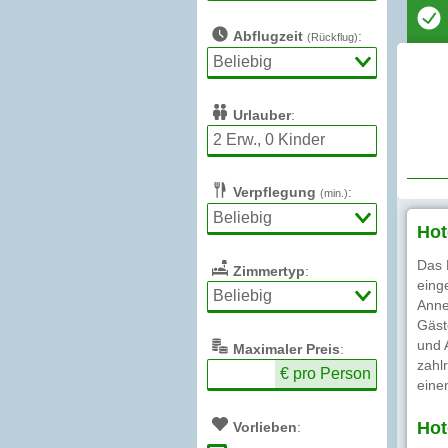
Abflugzeit
:
(Rückflug)
Urlauber
:
Verpflegung
:
(min.)
Hot
Das 
Zimmertyp
:
eing
Anne
Gäst
und 
Max
imaler
Preis
:
zahl
€ pro Person
eine
Hot
Vorlieben
: