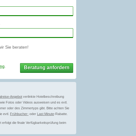
r Sie beraten!
ung
.
Beratung anfordern
lreise-Angebot
verlinkte Hotelbeschreibung
ie Fotos oder Videos ausweisen und es evtl.
mer oder des Zimmertyps gibt. Bitte achten Sie
e evtl.
Frühbucher-
oder
Last Minute
-Rabatte.
erfolgt die finale Verfügbarkeitsprüfung beim