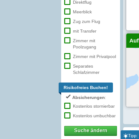
Direktflug
Meerblick
Zug zum Flug
mit Transfer
Auf
Zimmer mit
Poolzugang
Zimmer mit Privatpool
Separates
Schlafzimmer
Risikofreies Buchen!
Absicherungen
:
Kostenlos stornierbar
Kostenlos umbuchbar
Suche ändern
Tipp: