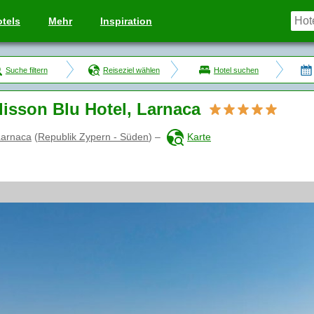
tels
Mehr
Inspiration
Suche filtern
Reiseziel wählen
Hotel suchen
isson Blu Hotel, Larnaca
Larnaca
(
Republik Zypern - Süden
)
–
Karte