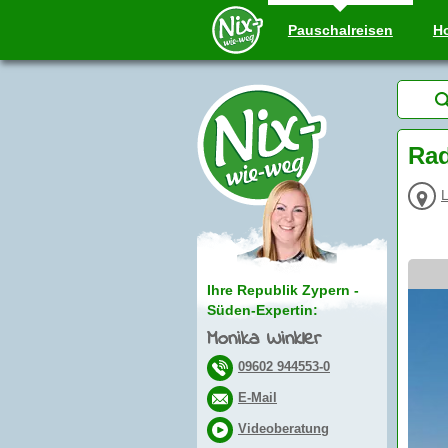
Pauschal
reisen
Ho
Rad
Ihre Republik Zypern -
Süden-Expertin:
Monika Winkler
09602 944553-0
E-Mail
Videoberatung