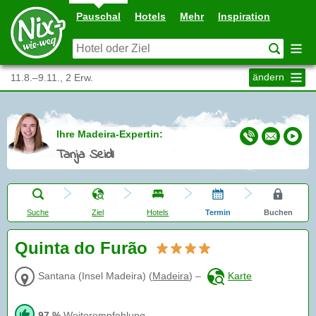
Pauschal
Hotels
Mehr
Inspiration
ändern
11.8.–9.11., 2 Erw.
Ihre Madeira-Expertin:
Tanja Seidl
Suche
Ziel
Hotels
Termin
Buchen
Quinta do Furão
Santana (Insel Madeira)
(
Madeira
)
–
Karte
97 %
Weiterempfehlung