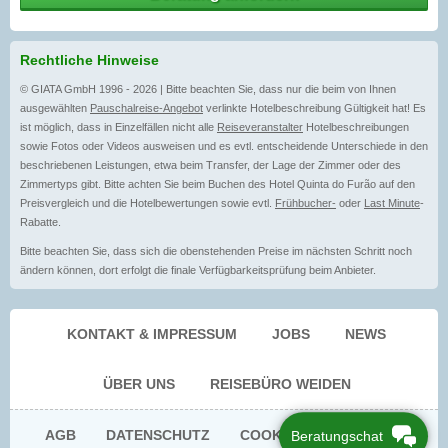
Rechtliche Hinweise
© GIATA GmbH 1996 - 2026 | Bitte beachten Sie, dass nur die beim von Ihnen
ausgewählten
Pauschalreise-Angebot
verlinkte Hotelbeschreibung Gültigkeit hat! Es
ist möglich, dass in Einzelfällen nicht alle
Reiseveranstalter
Hotelbeschreibungen
sowie Fotos oder Videos ausweisen und es evtl. entscheidende Unterschiede in den
beschriebenen Leistungen, etwa beim Transfer, der Lage der Zimmer oder des
Zimmertyps gibt. Bitte achten Sie beim Buchen des Hotel Quinta do Furão auf den
Preisvergleich und die Hotelbewertungen sowie evtl.
Frühbucher-
oder
Last Minute
-
Rabatte.
Bitte beachten Sie, dass sich die obenstehenden Preise im nächsten Schritt noch
ändern können, dort erfolgt die finale Verfügbarkeitsprüfung beim Anbieter.
KONTAKT & IMPRESSUM
JOBS
NEWS
ÜBER UNS
REISEBÜRO WEIDEN
AGB
DATENSCHUTZ
COOKIE EINWILLIGUNG
Beratungschat