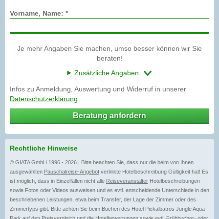
Vorname, Name: *
Je mehr Angaben Sie machen, umso besser können wir Sie
beraten!
Zusätzliche Angaben
Infos zu Anmeldung, Auswertung und Widerruf in unserer
Datenschutzerklärung
.
Beratung anfordern
Rechtliche Hinweise
© GIATA GmbH 1996 - 2026 | Bitte beachten Sie, dass nur die beim von Ihnen
ausgewählten
Pauschalreise-Angebot
verlinkte Hotelbeschreibung Gültigkeit hat! Es
ist möglich, dass in Einzelfällen nicht alle
Reiseveranstalter
Hotelbeschreibungen
sowie Fotos oder Videos ausweisen und es evtl. entscheidende Unterschiede in den
beschriebenen Leistungen, etwa beim Transfer, der Lage der Zimmer oder des
Zimmertyps gibt. Bitte achten Sie beim Buchen des Hotel Pickalbatros Jungle Aqua
Park auf den Preisvergleich und die Hotelbewertungen sowie evtl.
Frühbucher-
oder