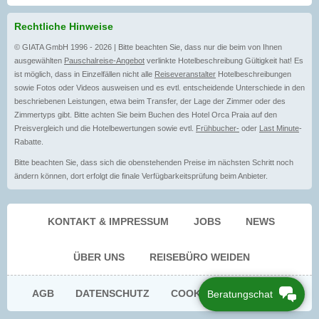
Rechtliche Hinweise
© GIATA GmbH 1996 - 2026 | Bitte beachten Sie, dass nur die beim von Ihnen
ausgewählten
Pauschalreise-Angebot
verlinkte Hotelbeschreibung Gültigkeit hat! Es
ist möglich, dass in Einzelfällen nicht alle
Reiseveranstalter
Hotelbeschreibungen
sowie Fotos oder Videos ausweisen und es evtl. entscheidende Unterschiede in den
beschriebenen Leistungen, etwa beim Transfer, der Lage der Zimmer oder des
Zimmertyps gibt. Bitte achten Sie beim Buchen des Hotel Orca Praia auf den
Preisvergleich und die Hotelbewertungen sowie evtl.
Frühbucher-
oder
Last Minute
-
Rabatte.
Bitte beachten Sie, dass sich die obenstehenden Preise im nächsten Schritt noch
ändern können, dort erfolgt die finale Verfügbarkeitsprüfung beim Anbieter.
KONTAKT & IMPRESSUM
JOBS
NEWS
ÜBER UNS
REISEBÜRO WEIDEN
AGB
DATENSCHUTZ
COOKIE EINWILLIGUNG
Beratungschat