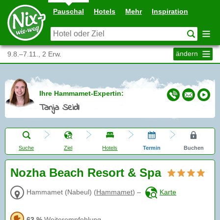
Pauschal
Hotels
Mehr
Inspiration
ändern
9.8.–7.11., 2 Erw.
Ihre Hammamet-Expertin:
Tanja Seidl
Suche
Ziel
Hotels
Termin
Buchen
Nozha Beach Resort & Spa
Hammamet (Nabeul)
(
Hammamet
)
–
Karte
63 %
Weiterempfehlung