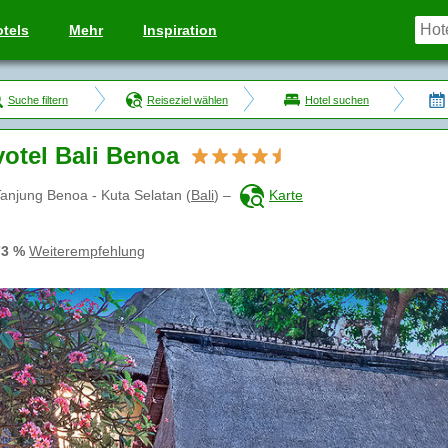
tels
Mehr
Inspiration
Suche filtern
Reiseziel wählen
Hotel suchen
otel Bali Benoa
anjung Benoa - Kuta Selatan
(
Bali
)
–
Karte
73 %
Weiterempfehlung