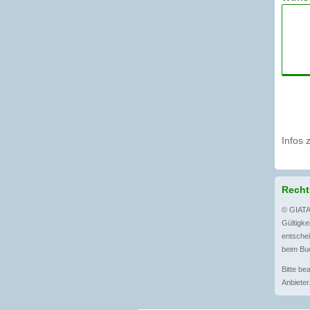
Infos 
Recht
© GIATA
Gültigkei
entschei
beim Buc
Bitte be
Anbieter