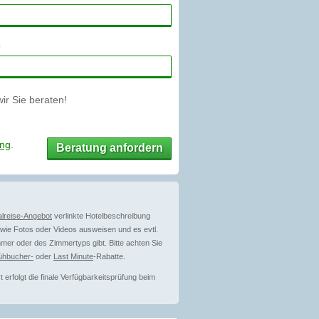
r Sie beraten!
ung
.
Beratung anfordern
lreise-Angebot
verlinkte Hotelbeschreibung
ie Fotos oder Videos ausweisen und es evtl.
mer oder des Zimmertyps gibt. Bitte achten Sie
ühbucher-
oder
Last Minute
-Rabatte.
erfolgt die finale Verfügbarkeitsprüfung beim