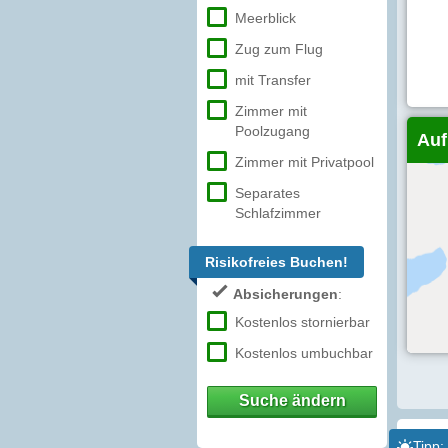
Meerblick
Zug zum Flug
mit Transfer
Zimmer mit
Poolzugang
Auf
Zimmer mit Privatpool
Separates
Schlafzimmer
Risikofreies Buchen!
Absicherungen
:
Kostenlos stornierbar
Kostenlos umbuchbar
Suche ändern
Tipp: