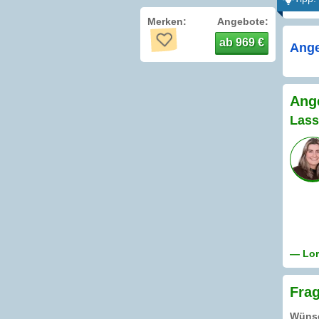
Merken:
Angebote:
ab 969 €
Ange
Ange
Lass
— Lore
Frag
Wünsc