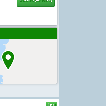
Buchen (ab 969 €)
Los!