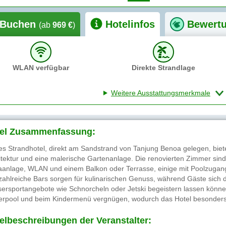
Buchen
Hotelinfos
Bewert
(ab
969 €
)
WLAN verfügbar
Direkte Strandlage
Weitere Ausstattungsmerkmale
el Zusammenfassung:
es Strandhotel, direkt am Sandstrand von Tanjung Benoa gelegen, bietet
itektur und eine malerische Gartenanlage. Die renovierten Zimmer sin
aanlage, WLAN und einem Balkon oder Terrasse, einige mit Poolzugang
zahlreiche Bars sorgen für kulinarischen Genuss, während Gäste sich du
ersportangebote wie Schnorcheln oder Jetski begeistern lassen können
erpool und beim Kindermenü vergnügen, wodurch das Hotel besonders fa
elbeschreibungen der Veranstalter: