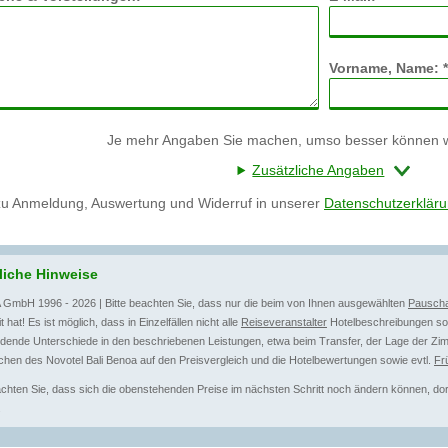
Vorname, Name: *
Je mehr Angaben Sie machen, umso besser können wi
Zusätzliche Angaben
zu Anmeldung, Auswertung und Widerruf in unserer
Datenschutzerklär
liche Hinweise
 GmbH 1996 - 2026 | Bitte beachten Sie, dass nur die beim von Ihnen ausgewählten
Pauscha
t hat! Es ist möglich, dass in Einzelfällen nicht alle
Reiseveranstalter
Hotelbeschreibungen sow
dende Unterschiede in den beschriebenen Leistungen, etwa beim Transfer, der Lage der Zim
hen des Novotel Bali Benoa auf den Preisvergleich und die Hotelbewertungen sowie evtl.
Fr
achten Sie, dass sich die obenstehenden Preise im nächsten Schritt noch ändern können, dort 
.