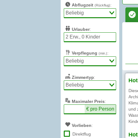
Abflugzeit
:
(Rückflug)
Urlauber
:
Verpflegung
:
(min.)
Zimmertyp
:
Hot
Dies
Arch
Max
imaler
Preis
:
Klim
€ pro Person
und 
Wass
Kind
Vorlieben
:
Direktflug
Hot