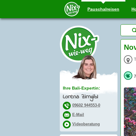
Pauschal
reisen
Ho
Nov
T
Ihre Bali-Expertin:
Lorena Zirngibl
09602 944553-0
E-Mail
Videoberatung