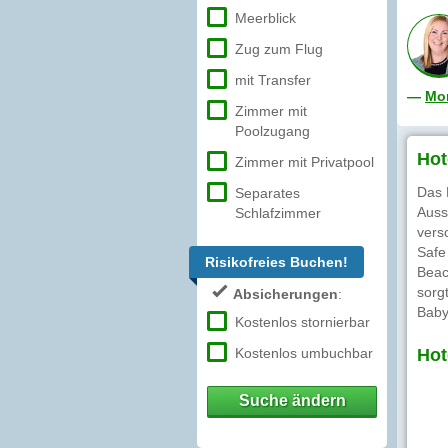
Meerblick
Zug zum Flug
mit Transfer
—
Mon
Zimmer mit
Poolzugang
Hot
Zimmer mit Privatpool
Das 
Separates
Auss
Schlafzimmer
vers
Safe
Risikofreies Buchen!
Beac
sorg
Absicherungen
:
Babys
Kostenlos stornierbar
Kostenlos umbuchbar
Hot
Suche ändern