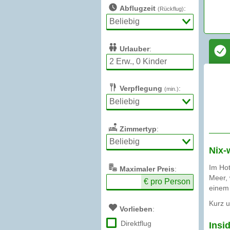
Abflugzeit
:
(Rückflug)
Urlauber
:
Verpflegung
:
(min.)
Zimmertyp
:
Nix-
Im Hot
Max
imaler
Preis
:
Meer, 
€ pro Person
einem
Kurz u
Vorlieben
:
Direktflug
Insi