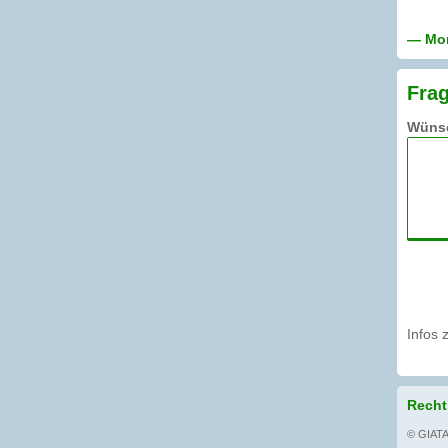
— Mon
Frag
Wünsc
Infos 
Recht
© GIATA