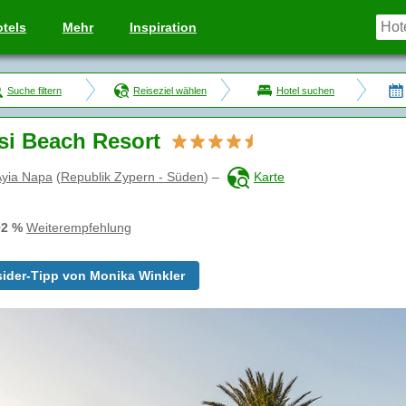
tels
Mehr
Inspiration
Suche filtern
Reiseziel wählen
Hotel suchen
si Beach Resort
Ayia Napa
(
Republik Zypern - Süden
)
–
Karte
92 %
Weiterempfehlung
sider-Tipp von Monika Winkler