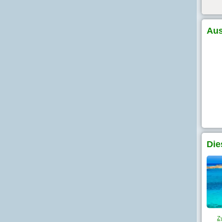
Aus
Die
Zy