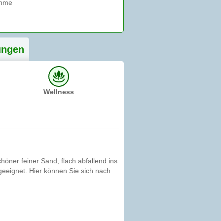
ung
en
Wellness
höner feiner Sand, flach abfallend ins
geeignet. Hier können Sie sich nach