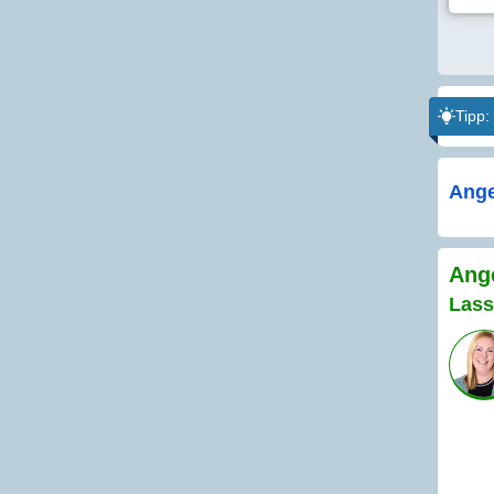
Tipp:
Ange
Ange
Lass