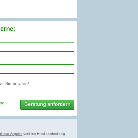
gerne:
r Sie beraten!
ung
.
Beratung anfordern
lreise-Angebot
verlinkte Hotelbeschreibung