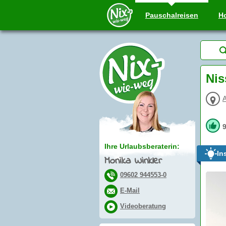
Pauschal
reisen
Ho
Nis
Ihre Urlaubsberaterin:
In
Monika Winkler
09602 944553-0
E-Mail
Videoberatung