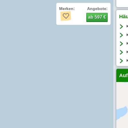
Merken:
Angebote:
Häu
ab 597 €
Auf