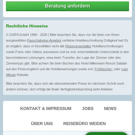
Beratung anfordern
Rechtliche Hinweise
© GIATA GmbH 1996 - 2026 | Bitte beachten Sie, dass nur die beim von Ihnen
ausgewählten
Pauschalreise-Angebot
verlinkte Hotelbeschreibung Gültigkeit hat! Es
ist möglich, dass in Einzelfällen nicht alle
Reiseveranstalter
Hotelbeschreibungen
sowie Fotos oder Videos ausweisen und es evtl. entscheidende Unterschiede in den
beschriebenen Leistungen, etwa beim Transfer, der Lage der Zimmer oder des
Zimmertyps gibt. Bitte achten Sie beim Buchen des Hotel Millennium Resort Salalah
auf den Preisvergleich und die Hotelbewertungen sowie evtl.
Frühbucher-
oder
Last
Minute
-Rabatte.
Bitte beachten Sie, dass sich die obenstehenden Preise im nächsten Schritt noch
ändern können, dort erfolgt die finale Verfügbarkeitsprüfung beim Anbieter.
KONTAKT & IMPRESSUM
JOBS
NEWS
ÜBER UNS
REISEBÜRO WEIDEN