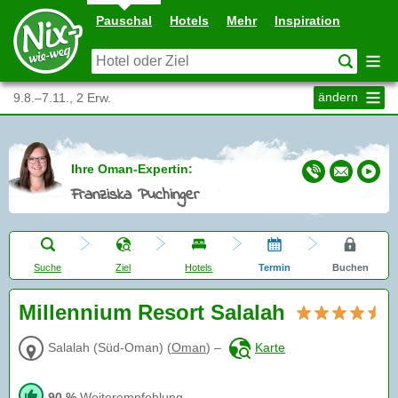
Pauschal
Hotels
Mehr
Inspiration
ändern
9.8.–7.11., 2 Erw.
Ihre Oman-Expertin:
Franziska Puchinger
Suche
Ziel
Hotels
Termin
Buchen
Millennium Resort Salalah
Salalah (Süd-Oman)
(
Oman
)
–
Karte
90 %
Weiterempfehlung