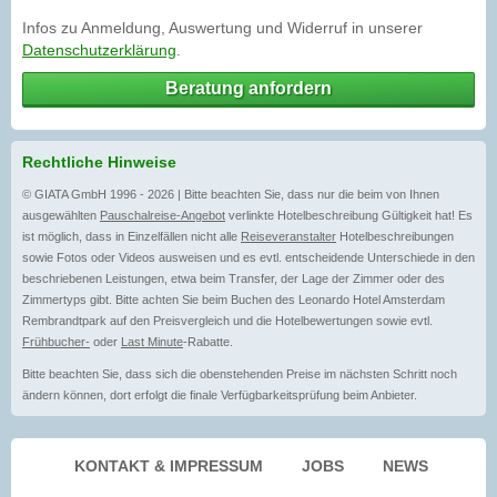
Infos zu Anmeldung, Auswertung und Widerruf in unserer
Datenschutzerklärung
.
Beratung anfordern
Rechtliche Hinweise
© GIATA GmbH 1996 - 2026 | Bitte beachten Sie, dass nur die beim von Ihnen
ausgewählten
Pauschalreise-Angebot
verlinkte Hotelbeschreibung Gültigkeit hat! Es
ist möglich, dass in Einzelfällen nicht alle
Reiseveranstalter
Hotelbeschreibungen
sowie Fotos oder Videos ausweisen und es evtl. entscheidende Unterschiede in den
beschriebenen Leistungen, etwa beim Transfer, der Lage der Zimmer oder des
Zimmertyps gibt. Bitte achten Sie beim Buchen des Leonardo Hotel Amsterdam
Rembrandtpark auf den Preisvergleich und die Hotelbewertungen sowie evtl.
Frühbucher-
oder
Last Minute
-Rabatte.
Bitte beachten Sie, dass sich die obenstehenden Preise im nächsten Schritt noch
ändern können, dort erfolgt die finale Verfügbarkeitsprüfung beim Anbieter.
KONTAKT & IMPRESSUM
JOBS
NEWS