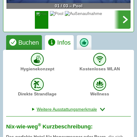
01 / 03 – Pool
Buchen
Infos
Hygienekonzept
Kostenloses WLAN
Direkte Strandlage
Wellness
Weitere Ausstattungsmerkmale
®
Nix-wie-weg
Kurzbeschreibung:
Das perfekte Hotel für Honeymooner oder Paare
, die sich