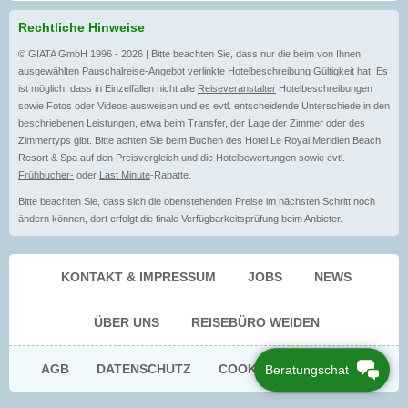
Rechtliche Hinweise
© GIATA GmbH 1996 - 2026 | Bitte beachten Sie, dass nur die beim von Ihnen
ausgewählten
Pauschalreise-Angebot
verlinkte Hotelbeschreibung Gültigkeit hat! Es
ist möglich, dass in Einzelfällen nicht alle
Reiseveranstalter
Hotelbeschreibungen
sowie Fotos oder Videos ausweisen und es evtl. entscheidende Unterschiede in den
beschriebenen Leistungen, etwa beim Transfer, der Lage der Zimmer oder des
Zimmertyps gibt. Bitte achten Sie beim Buchen des Hotel Le Royal Meridien Beach
Resort & Spa auf den Preisvergleich und die Hotelbewertungen sowie evtl.
Frühbucher-
oder
Last Minute
-Rabatte.
Bitte beachten Sie, dass sich die obenstehenden Preise im nächsten Schritt noch
ändern können, dort erfolgt die finale Verfügbarkeitsprüfung beim Anbieter.
KONTAKT & IMPRESSUM
JOBS
NEWS
ÜBER UNS
REISEBÜRO WEIDEN
AGB
DATENSCHUTZ
COOKIE EINWILLIGUNG
Beratungschat