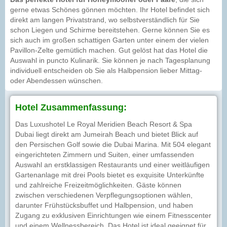
gerne etwas Schönes gönnen möchten. Ihr Hotel befindet sich
direkt am langen Privatstrand, wo selbstverständlich für Sie
schon Liegen und Schirme bereitstehen. Gerne können Sie es
sich auch im großen schattigen Garten unter einem der vielen
Pavillon-Zelte gemütlich machen. Gut gelöst hat das Hotel die
Auswahl in puncto Kulinarik. Sie können je nach Tagesplanung
individuell entscheiden ob Sie als Halbpension lieber Mittag-
oder Abendessen wünschen.
Hotel Zusammenfassung:
Das Luxushotel Le Royal Meridien Beach Resort & Spa
Dubai liegt direkt am Jumeirah Beach und bietet Blick auf
den Persischen Golf sowie die Dubai Marina. Mit 504 elegant
eingerichteten Zimmern und Suiten, einer umfassenden
Auswahl an erstklassigen Restaurants und einer weitläufigen
Gartenanlage mit drei Pools bietet es exquisite Unterkünfte
und zahlreiche Freizeitmöglichkeiten. Gäste können
zwischen verschiedenen Verpflegungsoptionen wählen,
darunter Frühstücksbuffet und Halbpension, und haben
Zugang zu exklusiven Einrichtungen wie einem Fitnesscenter
und einem Wellnessbereich. Das Hotel ist ideal geeignet für