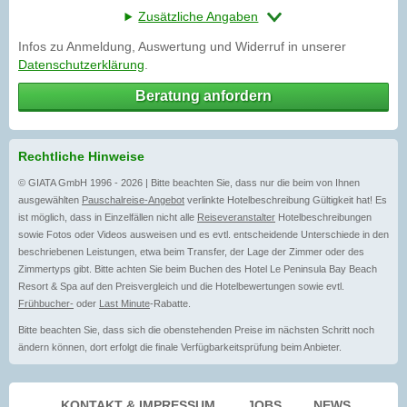
Zusätzliche Angaben
Infos zu Anmeldung, Auswertung und Widerruf in unserer
Datenschutzerklärung
.
Beratung anfordern
Rechtliche Hinweise
© GIATA GmbH 1996 - 2026 | Bitte beachten Sie, dass nur die beim von Ihnen
ausgewählten
Pauschalreise-Angebot
verlinkte Hotelbeschreibung Gültigkeit hat! Es
ist möglich, dass in Einzelfällen nicht alle
Reiseveranstalter
Hotelbeschreibungen
sowie Fotos oder Videos ausweisen und es evtl. entscheidende Unterschiede in den
beschriebenen Leistungen, etwa beim Transfer, der Lage der Zimmer oder des
Zimmertyps gibt. Bitte achten Sie beim Buchen des Hotel Le Peninsula Bay Beach
Resort & Spa auf den Preisvergleich und die Hotelbewertungen sowie evtl.
Frühbucher-
oder
Last Minute
-Rabatte.
Bitte beachten Sie, dass sich die obenstehenden Preise im nächsten Schritt noch
ändern können, dort erfolgt die finale Verfügbarkeitsprüfung beim Anbieter.
KONTAKT & IMPRESSUM
JOBS
NEWS